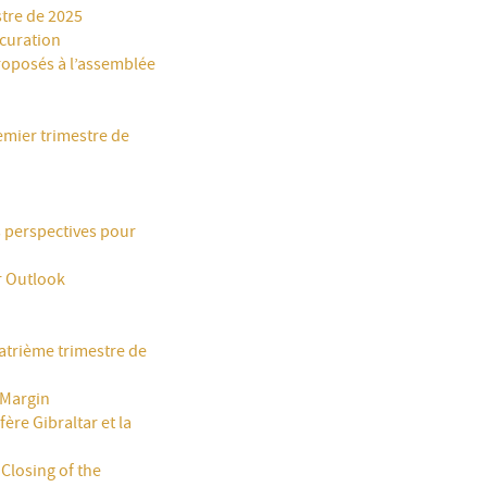
tre de 2025
ocuration
roposés à l’assemblée
emier trimestre de
es perspectives pour
r Outlook
uatrième trimestre de
 Margin
ère Gibraltar et la
Closing of the