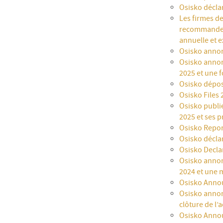
Osisko décla
Les firmes d
recommandent
annuelle et e
Osisko annon
Osisko annonc
2025 et une f
Osisko dépos
Osisko Files
Osisko publie
2025 et ses p
Osisko Repor
Osisko décla
Osisko Decla
Osisko annonc
2024 et une 
Osisko Annou
Osisko annonc
clôture de l’
Osisko Announ