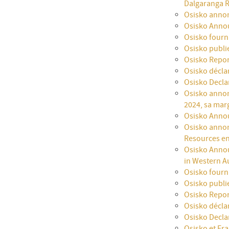
Dalgaranga R
Osisko annon
Osisko Annou
Osisko fourni
Osisko publie
Osisko Repor
Osisko décla
Osisko Decla
Osisko annonc
2024, sa mar
Osisko Annou
Osisko annon
Resources en
Osisko Annou
in Western Au
Osisko fourni
Osisko publie
Osisko Repor
Osisko déclar
Osisko Decla
Osisko et Fra