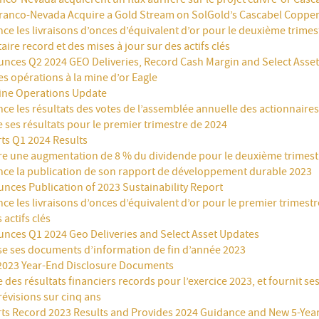
ranco-Nevada Acquire a Gold Stream on SolGold’s Cascabel Copper
e les livraisons d’onces d’équivalent d’or pour le deuxième trimes
re record et des mises à jour sur des actifs clés
nces Q2 2024 GEO Deliveries, Record Cash Margin and Select Asse
es opérations à la mine d’or Eagle
ine Operations Update
e les résultats des votes de l’assemblée annuelle des actionnaires
 ses résultats pour le premier trimestre de 2024
ts Q1 2024 Results
re une augmentation de 8 % du dividende pour le deuxième trimest
ce la publication de son rapport de développement durable 2023
nces Publication of 2023 Sustainability Report
e les livraisons d’onces d’équivalent d’or pour le premier trimestr
 actifs clés
nces Q1 2024 Geo Deliveries and Select Asset Updates
e ses documents d’information de fin d’année 2023
 2023 Year-End Disclosure Documents
 des résultats financiers records pour l’exercice 2023, et fournit s
révisions sur cinq ans
ts Record 2023 Results and Provides 2024 Guidance and New 5-Yea