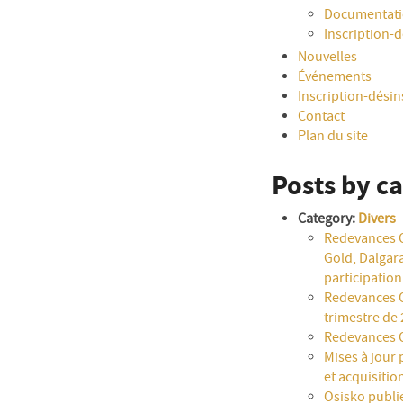
Documentat
Inscription-
Nouvelles
Événements
Inscription-dési
Contact
Plan du site
Posts by c
Category:
Divers
Redevances OR
Gold, Dalgara
participatio
Redevances OR
trimestre de 
Redevances O
Mises à jour 
et acquisitio
Osisko publie