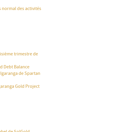
 normal des activités
oisième trimestre de
d Debt Balance
algaranga de Spartan
aranga Gold Project
cabel de SolGold