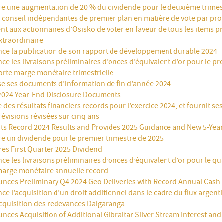
re une augmentation de 20 % du dividende pour le deuxième trimes
e conseil indépendantes de premier plan en matière de vote par pr
 aux actionnaires d’Osisko de voter en faveur de tous les items p
xtraordinaire
ce la publication de son rapport de développement durable 2024
e les livraisons préliminaires d’onces d’équivalent d’or pour le pr
orte marge monétaire trimestrielle
e ses documents d’information de fin d’année 2024
 2024 Year-End Disclosure Documents
 des résultats financiers records pour l’exercice 2024, et fournit s
révisions révisées sur cinq ans
ts Record 2024 Results and Provides 2025 Guidance and New 5-Yea
re un dividende pour le premier trimestre de 2025
res First Quarter 2025 Dividend
e les livraisons préliminaires d’onces d’équivalent d’or pour le q
marge monétaire annuelle record
nces Preliminary Q4 2024 Geo Deliveries with Record Annual Cash
e l’acquisition d’un droit additionnel dans le cadre du flux argentif
acquisition des redevances Dalgaranga
ces Acquisition of Additional Gibraltar Silver Stream Interest and 