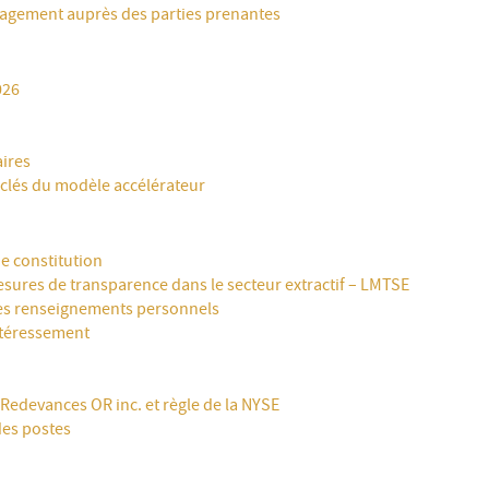
ngagement auprès des parties prenantes
026
aires
 clés du modèle accélérateur
 constitution
esures de transparence dans le secteur extractif – LMTSE
es renseignements personnels
ntéressement
Redevances OR inc. et règle de la NYSE
des postes