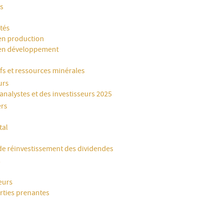
ns
tés
en production
en développement
ifs et ressources minérales
urs
nalystes et des investisseurs 2025
ers
tal
 réinvestissement des dividendes
s
eurs
rties prenantes