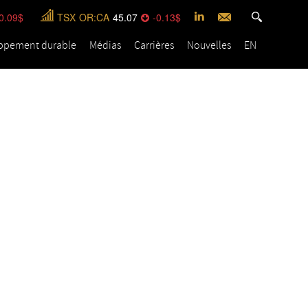
0.09
TSX
OR:CA
45.07
-0.13
ppement durable
Médias
Carrières
Nouvelles
EN