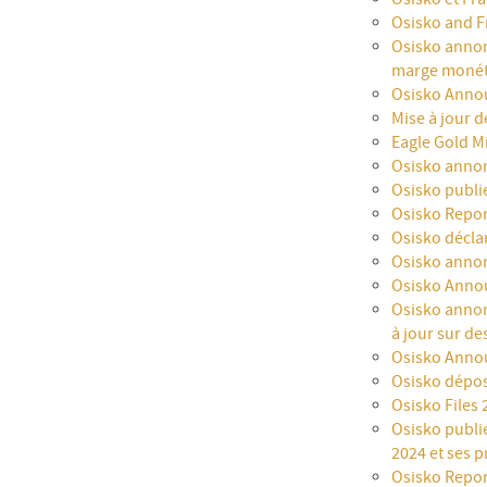
Osisko and F
Osisko annonc
marge monétai
Osisko Annou
Mise à jour d
Eagle Gold M
Osisko annonc
Osisko publie
Osisko Repor
Osisko décla
Osisko annon
Osisko Annou
Osisko annonc
à jour sur des
Osisko Annou
Osisko dépos
Osisko Files
Osisko publie
2024 et ses p
Osisko Repor