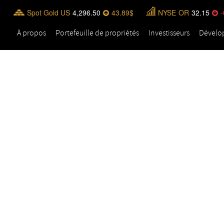
Spot Gold US
4,296.50
43.89
NYSE
OR
32.15
-
À propos
Portefeuille de propriétés
Investisseurs
Dévelo