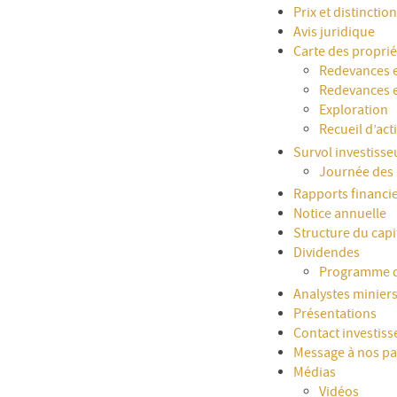
Prix et distinctio
Avis juridique
Carte des proprié
Redevances 
Redevances 
Exploration
Recueil d’act
Survol investisse
Journée des a
Rapports financi
Notice annuelle
Structure du capi
Dividendes
Programme de
Analystes minier
Présentations
Contact investiss
Message à nos pa
Médias
Vidéos