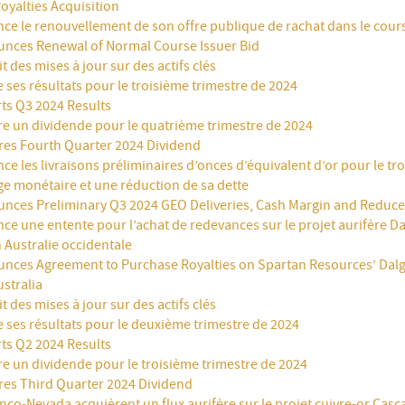
oyalties Acquisition
ce le renouvellement de son offre publique de rachat dans le cours
nces Renewal of Normal Course Issuer Bid
t des mises à jour sur des actifs clés
 ses résultats pour le troisième trimestre de 2024
ts Q3 2024 Results
re un dividende pour le quatrième trimestre de 2024
res Fourth Quarter 2024 Dividend
e les livraisons préliminaires d’onces d’équivalent d’or pour le tr
ge monétaire et une réduction de sa dette
nces Preliminary Q3 2024 GEO Deliveries, Cash Margin and Reduce
ce une entente pour l’achat de redevances sur le projet aurifère D
 Australie occidentale
nces Agreement to Purchase Royalties on Spartan Resources’ Dalg
stralia
t des mises à jour sur des actifs clés
 ses résultats pour le deuxième trimestre de 2024
ts Q2 2024 Results
e un dividende pour le troisième trimestre de 2024
res Third Quarter 2024 Dividend
nco-Nevada acquièrent un flux aurifère sur le projet cuivre-or Cas