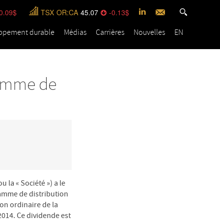
0.09
TSX
OR:CA
45.07
-0.13
ppement durable
Médias
Carrières
Nouvelles
EN
ramme de
 la « Société ») a le
ramme de distribution
ion ordinaire de la
2014. Ce dividende est