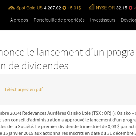
Spot Gold US
4,267.62
15.01
NYSE
OR
32.15
-
À propos
Portefeuille de propriétés
Investisseurs
Dévelo
nonce le lancement d’un prog
on de dividendes
Téléchargez en pdf
bre 2014) Redevances Aurifères Osisko Ltée (TSX : OR) (« Osisko » ou
e son conseil d’administration a approuvé le lancement d’un prog
des de la Société. Le premier dividende trimestriel de 0,03 $ par act
le 15 janvier 2015 aux actionnaires inscrits en date du 31 décembre 