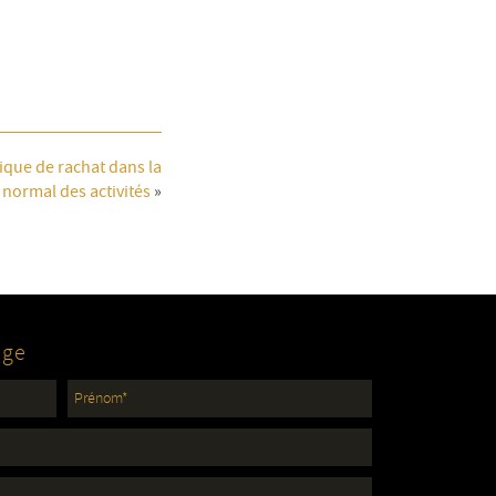
ique de rachat dans la
 normal des activités
»
age