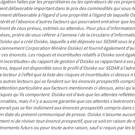
ulgation faites par les propriétaires ou les opérateurs de ces propri
nt défavorable important dans le prix des commodités qui sous-te
ement défavorable à l’égard d’une propriété à l’égard de laquelle O
térêt et l’absence d’autres facteurs qui pourraient entraîner que l
fèrent de ceux prévus, estimés ou attendus. Pour plus d’informations
èses, prière de vous référer à l’annexe I de la circulaire d’informati
sisko qui a créé Osisko, laquelle a été déposée sur SEDAR sous le p
nciennement Corporation Minière Osisko) et fournit également d’a
 ces énoncés. Les risques et incertitudes relatifs à Osisko sont éga
t incertitudes» du rapport de gestion d’Osisko se rapportant à ses 
res, lequel est disponible sous le
profil d’Osisko sur SEDAR à l’ad
lecteur à l’effet que la liste des risques et incertitudes ci-dessus n
es autres lecteurs qui se fondent sur les énoncés prospectifs compr
ttention particulière aux facteurs mentionnés ci-dessus, ainsi qu’au
isques qu’ils comportent. Osisko est d’avis que les attentes reflété
nnables, mais il n’y a aucune garantie que ces attentes s’avéreront 
devrait pas se fier indûment aux énoncés prospectifs compris dans
 en date du présent communiqué de presse. Osisko n’assume aucun
ment ni de réviser tout énoncé prospectif, que ce soit en raison de
ements futurs ou pour toute autre raison, sauf si requis par les lo