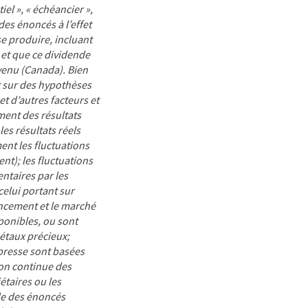
ntiel », « échéancier »,
des énoncés à l’effet
se produire, incluant
et que ce dividende
evenu (Canada). Bien
t sur des hypothèses
t d’autres facteurs et
ement des résultats
es résultats réels
ent les fluctuations
t); les fluctuations
ntaires par les
elui portant sur
nancement et le marché
ponibles, ou sont
métaux précieux;
presse sont basées
ion continue des
étaires ou les
de des énoncés