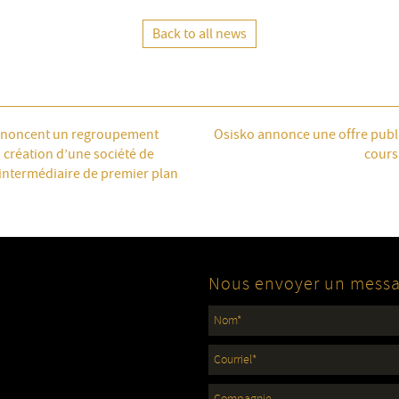
Back to all news
annoncent un regroupement
Osisko annonce une offre publ
a création d’une société de
cours
intermédiaire de premier plan
Nous envoyer un mess