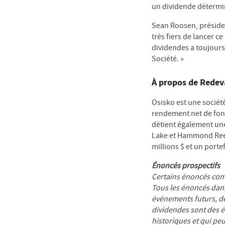
un dividende déterminé
Sean Roosen, présiden
très fiers de lancer 
dividendes a toujours 
Société. »
À propos de Redev
Osisko est une société
rendement net de fonde
détient également une
Lake et Hammond Reef,
millions $ et un port
Énoncés prospectifs
Certains énoncés com
Tous les énoncés dans
événements futurs, d
dividendes sont des é
historiques et qui pe