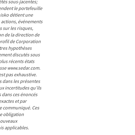
étés sous-jacentes;
ndent le portefeuille
sisko détient une
es actions, événements
 sur les risques,
on de la direction de
rofil de Corporation
utres hypothèses
lement discutés sous
plus récents états
resse www.sedar.com.
’est pas exhaustive.
is dans les présentes
x incertitudes qu’ils
es dans ces énoncés
exactes et par
 ce communiqué. Ces
e obligation
 nouveaux
is applicables.