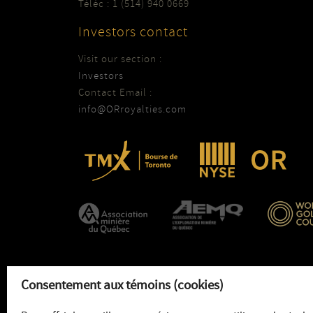
Téléc : 1 (514) 940 0669
Investors contact
Visit our section :
Investors
Contact Email :
info@ORroyalties.com
Consentement aux témoins (cookies)