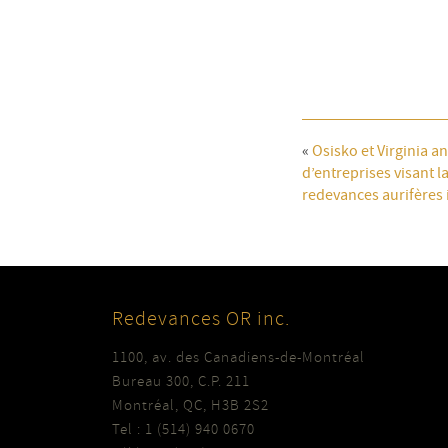
«
Osisko et Virginia 
d’entreprises visant l
redevances aurifères 
Redevances OR inc.
1100, av. des Canadiens-de-Montréal
Bureau 300, C.P. 211
Montréal, QC, H3B 2S2
Tel : 1 (514) 940 0670