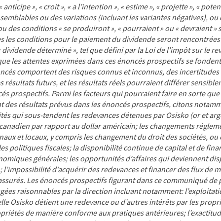
« anticipe », « croit », « a l’intention », « estime », « projette », « pote
semblables ou des variations (incluant les variantes négatives), ou 
 des conditions « se produiront », « pourraient » ou « devraient » 
 les conditions pour le paiement du dividende seront rencontrées 
 dividende déterminé », tel que défini par la Loi de l’impôt sur le r
 que les attentes exprimées dans ces énoncés prospectifs se fonden
ncés comportent des risques connus et inconnus, des incertitudes e
s résultats futurs, et les résultats réels pourraient différer sensibl
s prospectifs. Parmi les facteurs qui pourraient faire en sorte que l
t des résultats prévus dans les énoncés prospectifs, citons notamm
és qui sous-tendent les redevances détenues par Osisko (or et argen
r canadien par rapport au dollar américain; les changements régleme
ux et locaux, y compris les changement du droit des sociétés, ou c
 les politiques fiscales; la disponibilité continue de capital et de fi
nomiques générales; les opportunités d’affaires qui deviennent dis
 l’impossibilité d’acquérir des redevances et financer des flux de 
 assurés. Les énoncés prospectifs figurant dans ce communiqué de 
ugées raisonnables par la direction incluant notamment: l’exploitat
le Osisko détient une redevance ou d’autres intérêts par les propri
priétés de manière conforme aux pratiques antérieures; l’exactitu