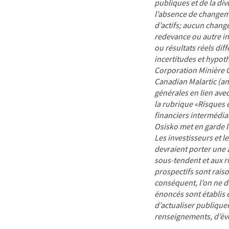
publiques et de la div
l’absence de changeme
d’actifs; aucun chang
redevance ou autre in
ou résultats réels dif
incertitudes et hypoth
Corporation Minière O
Canadian Malartic (a
générales en lien avec
la rubrique «Risques e
financiers intermédiai
Osisko met en garde le 
Les investisseurs et l
devraient porter une a
sous-tendent et aux r
prospectifs sont raiso
conséquent, l’on ne 
énoncés sont établis
d’actualiser publique
renseignements, d’évén