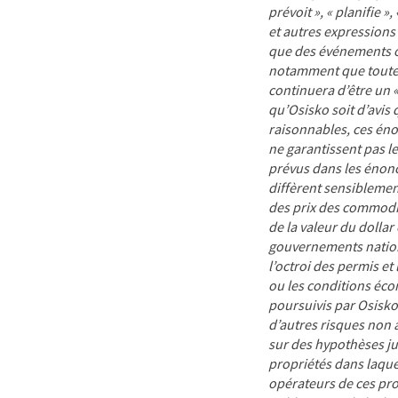
prévoit », « planifie », 
et autres expressions 
que des événements ou
notamment que toutes
continuera d’être un «
qu’Osisko soit d’avis
raisonnables, ces éno
ne garantissent pas le
prévus dans les énoncé
diffèrent sensiblemen
des prix des commodit
de la valeur du dolla
gouvernements nationa
l’octroi des permis et
ou les conditions éco
poursuivis par Osisko;
d’autres risques non
sur des hypothèses
j
propriétés dans laquel
opérateurs de ces pro