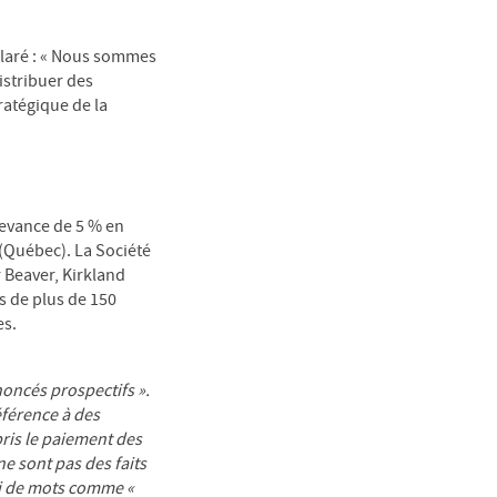
claré : « Nous sommes
istribuer des
tratégique de la
edevance de 5 % en
 (Québec). La Société
 Beaver, Kirkland
s de plus de 150
es.
ncés prospectifs ».
éférence à des
ris le paiement des
e sont pas des faits
oi de mots comme «