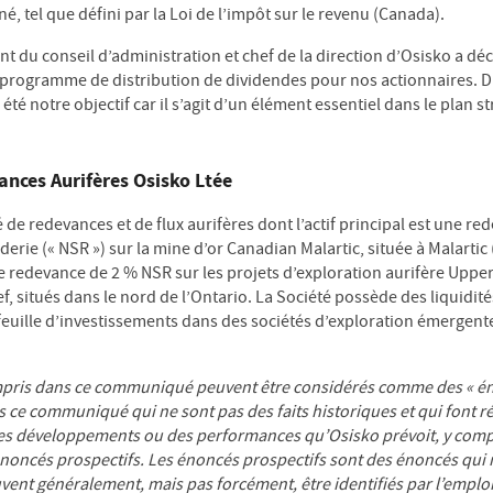
, tel que défini par la Loi de l’impôt sur le revenu (Canada).
t du conseil d’administration et chef de la direction d’Osisko a dé
ce programme de distribution de dividendes pour nos actionnaires. D
été notre objectif car il s’agit d’un élément essentiel dans le plan s
ances Aurifères Osisko Ltée
 de redevances et de flux aurifères dont l’actif principal est une r
rie (« NSR ») sur la mine d’or Canadian Malartic, située à Malartic
 redevance de 2 % NSR sur les projets d’exploration aurifère Upper
 situés dans le nord de l’Ontario. La Société possède des liquidité
efeuille d’investissements dans des sociétés d’exploration émergent
pris dans ce communiqué peuvent être considérés comme des « éno
 ce communiqué qui ne sont pas des faits historiques et qui font r
es développements ou des performances qu’Osisko prévoit, y comp
noncés prospectifs. Les énoncés prospectifs sont des énoncés qui n
uvent généralement, mais pas forcément, être identifiés par l’empl