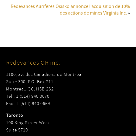
Redevances Aurifères Osisko annonce l’acquisition de 10%
des actions de mines Virginia Inc.
»
Redevances OR inc.
1100, av. des Canadiens-de-Montreal
Suite 300, P.O. Box 211
Montreal, QC, H3B 2S2
Tel : 1 (514) 940 0670
Fax : 1 (514) 940 0669
Toronto
100 King Street West
Suite 5710