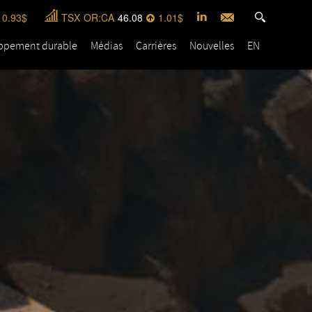
0.93
TSX
OR:CA
46.08
1.01
ppement durable
Médias
Carrières
Nouvelles
EN