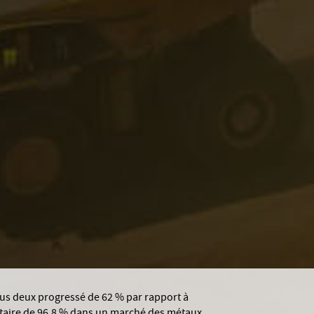
n accord définitif avec des filiales de Gold
e haute qualité dans le secteur des métaux
l de 115 millions de dollars US, dont la