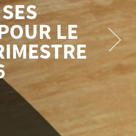
S, DONT
ANCE DE
 SUR LA
EN
ION SAN
IEL