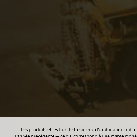
Redevances OR Inc. a le plaisir d’annoncer qu'elle a conclu u
Fields Limited en vue d'acquérir un portefeuille d'actifs d
précieux composé de huit redevances pour un montant tota