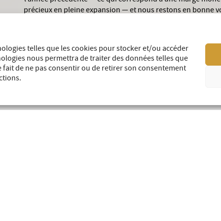
principale est une redevance de 1,5 % NSR de la mine d'
Compañía de Minas Buenav
nologies telles que les cookies pour stocker et/ou accéder
hnologies nous permettra de traiter des données telles que
e fait de ne pas consentir ou de retirer son consentement
ctions.
LLES
5
2026
8
Août
J
ne
Redevances OR Déclare un
Re
ée
Dividende pour le Troisième
li
des
Trimestre de 2026
po
par
20
Téléchargez en pdf MONTREAL, 05 août 2026