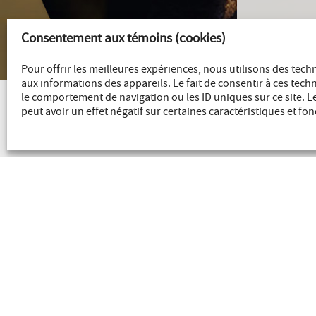
Consentement aux témoins (cookies)
Pour offrir les meilleures expériences, nous utilisons des tech
aux informations des appareils. Le fait de consentir à ces tec
le comportement de navigation ou les ID uniques sur ce site. L
Nouvelles
peut avoir un effet négatif sur certaines caractéristiques et fon
TOUTES LES NOUVE
5
2026
Août
épose ses
Redevances OR annonce u
rmation de
hausse de 62 %, d’une ann
sur l’autre, des produits et 
flux de trésorerie générés 
RÉAL, 30 mars 2026