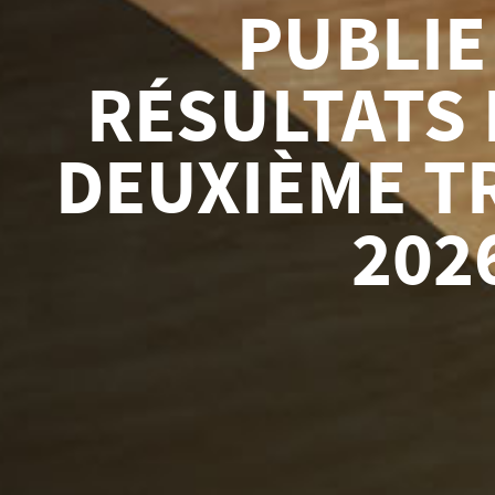
REDEVANCE
UNE REDEV
1,5 % NSR
MINE 
EXPLOITAT
GABR