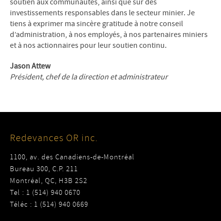
soutien aux communautés, ainsi que sur des
investissements responsables dans le secteur minier. Je
tiens à exprimer ma sincère gratitude à notre conseil
d’administration, à nos employés, à nos partenaires miniers
et à nos actionnaires pour leur soutien continu.
Jason Attew
Président, chef de la direction et administrateur
Redevances OR inc.
1100, av. des Canadiens-de-Montréal
Bureau 300, C.P. 211
Montréal, QC, H3B 2S2
Tel : 1 (514) 940 0670
Téléc : 1 (514) 940 0669