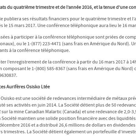
tats du quatrième trimestre et de l’année 2016, et la tenue d’une c
 publiera ses résultats financiers pour le quatrième trimestre et l
 le 15 mars 2017. Une conférence téléphonique aura lieu le 16 mar
sées à participer à la conférence téléphonique sont priées de comp
ionaux), ou le 1-(877) 223-4471 (sans frais en Amérique du Nord). U
pants à la conférence téléphonique.
outer l’enregistrement de la conférence à partir du 16 mars 2017 à 1
n composant le 1-(800) 585-8367 (sans frais en Amérique du Nord) o
49630837.
es Aurifères Osisko Ltée
Osisko est une société de redevances intermédiaire de métaux préc
é ses activités en juin 2014. La Société détient plus de 50 redevanc
sur la mine Canadian Malartic (Canada) et une redevance de 2,0-3,
Société maintien une solide position financière avec des liquidités
décembre 2016 et a distribué 26,6 millions de dollars en dividendes
rs trimestres. La Société détient également un portefeuille d’inves