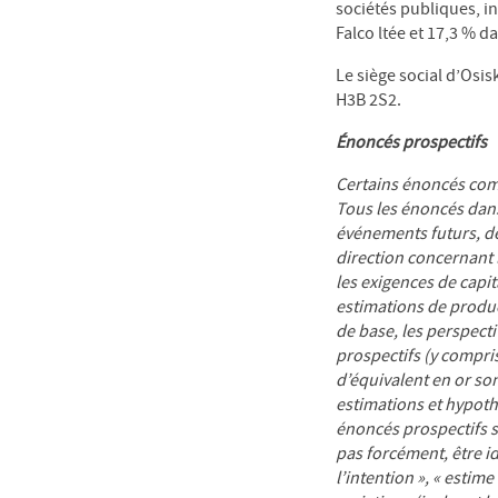
sociétés publiques, i
Falco ltée et 17,3 % d
Le siège social d’Osi
H3B 2S2.
Énoncés prospectifs
Certains énoncés com
Tous les énoncés dans
événements futurs, de
direction concernant l
les exigences de capi
estimations de produc
de base, les perspecti
prospectifs (y compris
d’équivalent en or son
estimations et hypoth
énoncés prospectifs s
pas forcément, être ide
l’intention », « estime