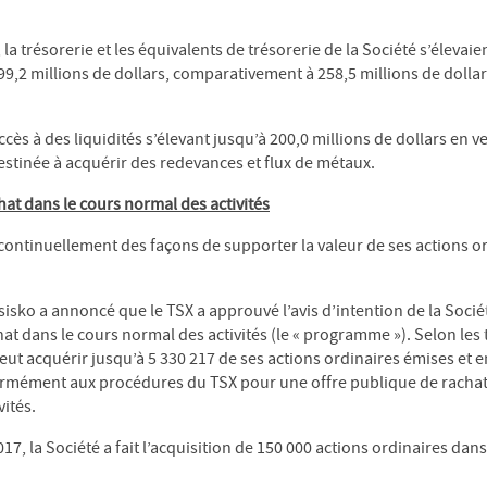
a trésorerie et les équivalents de trésorerie de la Société s’élevaie
,2 millions de dollars, comparativement à 258,5 millions de dolla
ccès à des liquidités s’élevant jusqu’à 200,0 millions de dollars en ve
estinée à acquérir des redevances et flux de métaux.
hat dans le cours normal des activités
continuellement des façons de supporter la valeur de ses actions or
sisko a annoncé que le TSX a approuvé l’avis d’intention de la Soci
hat dans le cours normal des activités (le « programme »). Selon les
t acquérir jusqu’à 5 330 217 de ses actions ordinaires émises et en
ormément aux procédures du TSX pour une offre publique de rachat 
ités.
017, la Société a fait l’acquisition de 150 000 actions ordinaires dan