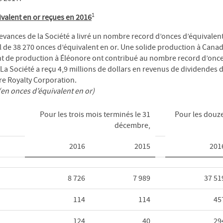
1
valent en or reçues en 2016
devances de la Société a livré un nombre record d’onces d’équivalent
l de 38 270 onces d’équivalent en or. Une solide production à Canadi
t de production à Éléonore ont contribué au nombre record d’once
 La Société a reçu 4,9 millions de dollars en revenus de dividendes
re Royalty Corporation.
en onces d’équivalent en or)
Pour les trois mois terminés le 31
Pour les douze
décembre,
2016
2015
201
8 726
7 989
37 51
114
114
45
124
40
29