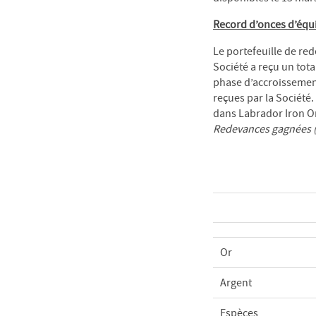
Record d’onces d’équi
Le portefeuille de re
Société a reçu un tota
phase d’accroissemen
reçues par la Société.
dans Labrador Iron O
Redevances gagnées (
Or
Argent
Espèces