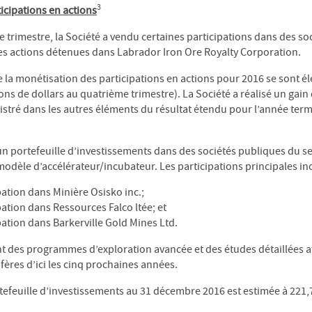
3
icipations en actions
 trimestre, la Société a vendu certaines participations dans des so
des actions détenues dans Labrador Iron Ore Royalty Corporation.
 la monétisation des participations en actions pour 2016 se sont él
ions de dollars au quatrième trimestre). La Société a réalisé un gain
gistré dans les autres éléments du résultat étendu pour l’année ter
un portefeuille d’investissements dans des sociétés publiques du s
modèle d’accélérateur/incubateur. Les participations principales inc
pation dans Minière Osisko inc.;
pation dans Ressources Falco ltée; et
pation dans Barkerville Gold Mines Ltd.
nt des programmes d’exploration avancée et des études détaillées 
fères d’ici les cinq prochaines années.
tefeuille d’investissements au 31 décembre 2016 est estimée à 221,7