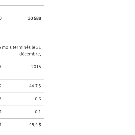
0
30 588
 mois terminés le 31
décembre,
6
2015
$
44,7 $
8
0,6
5
0,1
$
45,4 $