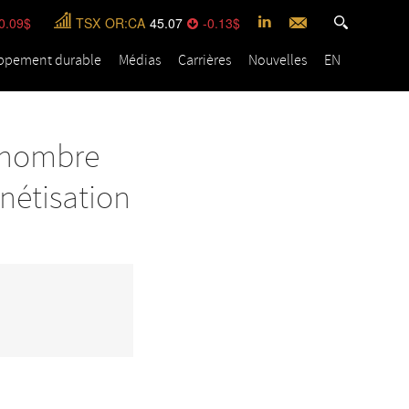
0.09
TSX
OR:CA
45.07
-0.13
ppement durable
Médias
Carrières
Nouvelles
EN
 nombre
onétisation