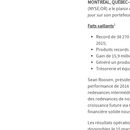
MONTRÉAL, QUÉBEC–(9
(NYSE:OR) a le plaisi
jour sur son portefeui
1
Faits saillants
Record de 38 270 
2015;
Produits records 
Gain de 15,9 milli
Généré un produit
Trésorerie et équ
Sean Roosen, présiden
performance de 2016 :
redevances intermédia
des redevances de not
croissance future via
financière solide nou
Les résultats opératio
disponibles le 15 mar