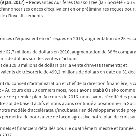
 jan. 2017) –
Redevances Aurifères Osisko Ltée (la « Société » ou «
r d’annoncer ses onces d’équivalent en or préliminaires reçues pour
lle d’investissements.
2
onces d’équivalent en or
reçues en 2016, augmentation de 25 % c
de 62,7 millions de dollars en 2016, augmentation de 38 % compara
ons de dollars sur des ventes d’actions;
 de 129,3 millions de dollars par la vente d’investissements; et
ivalents de trésorerie de 499,2 millions de dollars en date du 31 d
t du conseil d’administration et chef de la direction financière, a
 « Au cours des 30 derniers mois, nous avons établi Osisko comme
ire de premier plan. Au cours de 2016, nous avons récolté des pro
re solide base d’actifs et nous avons continué à positionner la Soci
 notre modèle d’accélérateur/incubateur en développement de proje
s permettra de poursuivre de façon agressive notre plan de croissan
nnels et financiers détaillés pour le quatrième trimestre et l’année
s 2017.