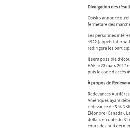
Divulgation des résul
Osisko annonce qu’elle
fermeture des marchés
Les personnes intéres
4922 (appels internat
redirigera les partici
Il sera possible d’éc
HAE le 23 mars 2017 e
puis le code d’accès 
À propos de Redevanc
Redevances Aurifères 
Amériques ayant début
redevance de 5 % NSR 
Éléonore (Canada). La 
dollars en date du 31 
cours des huit dernie