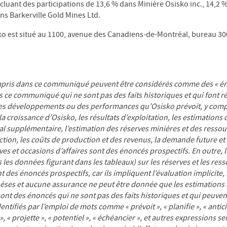
ncluant des participations de 13,6 % dans Minière Osisko inc., 14,2
ans Barkerville Gold Mines Ltd.
sko est situé au 1100, avenue des Canadiens-de-Montréal, bureau 3
pris dans ce communiqué peuvent être considérés comme des « éno
 ce communiqué qui ne sont pas des faits historiques et qui font r
s développements ou des performances qu’Osisko prévoit, y compri
a croissance d’Osisko, les résultats d’exploitation, les estimations 
tal supplémentaire, l’estimation des réserves minières et des ressou
tion, les coûts de production et des revenus, la demande future et 
ves et occasions d’affaires sont des énoncés prospectifs. En outre,
 les données figurant dans les tableaux) sur les réserves et les ress
t des énoncés prospectifs, car ils impliquent l’évaluation implicite,
èses et aucune assurance ne peut être donnée que les estimations s
ont des énoncés qui ne sont pas des faits historiques et qui peuve
ntifiés par l’emploi de mots comme « prévoit », « planifie », « anticipe
 », « projette », « potentiel », « échéancier », et autres expressions 