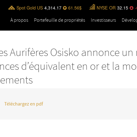
Spot Gold US
4,314.17
61.56
NYSE
OR
32.15
-
À propos
Portefeuille de propriétés
Investisseurs
Dévelo
s Aurifères Osisko annonce un
nces d’équivalent en or et la m
ssements
Téléchargez en pdf