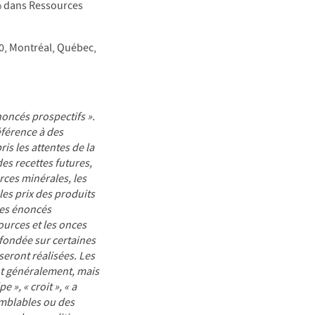
 % dans Ressources
00, Montréal, Québec,
ncés prospectifs ».
éférence à des
s les attentes de la
des recettes futures,
rces minérales, les
les prix des produits
 les énoncés
ources et les onces
 fondée sur certaines
eront réalisées. Les
nt généralement, mais
 », « croit », « a
semblables ou des