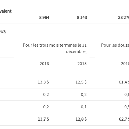
valent
8 964
8 143
38 27
CAD)
Pour les trois mois terminés le 31
Pour les douze
décembre,
2016
2015
201
13,3 $
12,5 $
61,4 
0,2
0,2
0,
0,2
0,1
0,
13,7 $
12,8 $
62,7 