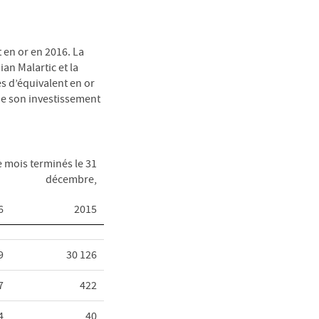
 en or en 2016. La
an Malartic et la
s d’équivalent en or
 de son investissement
 mois terminés le 31
décembre,
6
2015
9
30 126
7
422
4
40