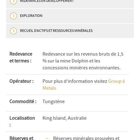
REDEVANCES EN DÉVELOPPEMENT
EXPLORATION
RECUEIL D’ACTIFS ET RESSOURCES MINÉRALES
Redevance
Redevance sur les revenus bruts de 1,5
et termes :
% sur la mine Dolphin et les
concessions minières environnantes.
Opérateur :
Pour plus d’information visitez
Group 6
Metals
Commodité
:
Tungstène
Localisation
King Island, Australie
:
Réserves et
Réserves minérales prouvées et