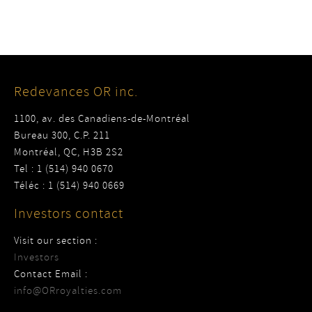
Redevances OR inc.
1100, av. des Canadiens-de-Montréal
Bureau 300, C.P. 211
Montréal, QC, H3B 2S2
Tel : 1 (514) 940 0670
Téléc : 1 (514) 940 0669
Investors contact
Visit our section :
Investors
Contact Email :
info@ORroyalties.com