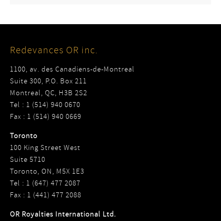
Redevances OR inc.
1100, av. des Canadiens-de-Montreal
Suite 300, P.O. Box 211
Montreal, QC, H3B 2S2
Tel : 1 (514) 940 0670
Fax : 1 (514) 940 0669
Toronto
100 King Street West
Suite 5710
Toronto, ON, M5X 1E3
Tel : 1 (647) 477 2087
Fax : 1 (441) 477 2088
OR Royalties International Ltd.