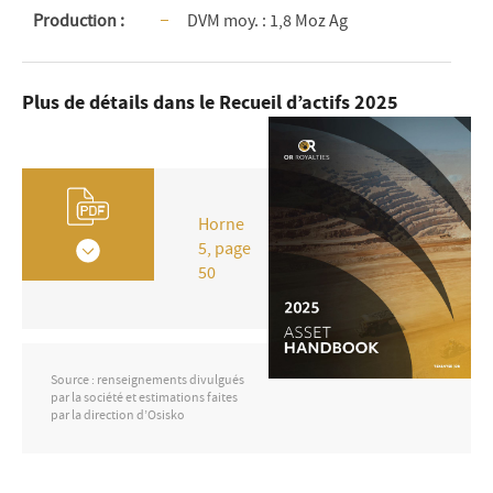
Production :
DVM moy. : 1,8 Moz Ag
Plus de détails dans le Recueil d’actifs 2025
Horne
5, page
50
Source : renseignements divulgués
par la société et estimations faites
par la direction d’Osisko