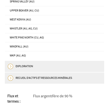
SPRING VALLEY (AU)
UPPER BEAVER (AU, CU)
WEST KENYA (AU)
WHISTLER (AU, AG, CU)
WHITE PINE NORTH (CU, AG)
WINDFALL (AU)
WKP (AU, AG)
EXPLORATION
RECUEIL D’ACTIFS ET RESSOURCES MINÉRALES
Flux et
Flux argentifère de 90 %
termes :