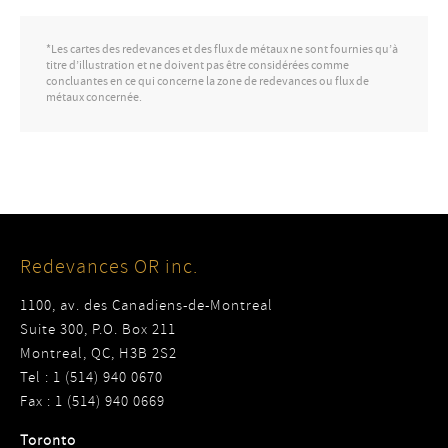
*Les cartes des redevances et des flux de métaux ne sont fournies qu’à
titre d’illustration et ne doivent pas être considérées comme
concluantes en ce qui concerne la zone de redevances ou flux de
métaux concernée.
Redevances OR inc.
1100, av. des Canadiens-de-Montreal
Suite 300, P.O. Box 211
Montreal, QC, H3B 2S2
Tel : 1 (514) 940 0670
Fax : 1 (514) 940 0669
Toronto