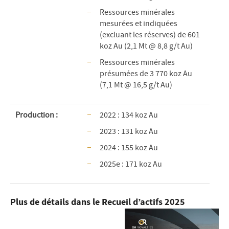
Ressources minérales
mesurées et indiquées
(excluant les réserves) de 601
koz Au (2,1 Mt @ 8,8 g/t Au)
Ressources minérales
présumées de 3 770 koz Au
(7,1 Mt @ 16,5 g/t Au)
Production
:
2022 : 134 koz Au
2023 : 131 koz Au
2024 : 155 koz Au
2025e : 171 koz Au
Plus de détails dans le Recueil d’actifs 2025