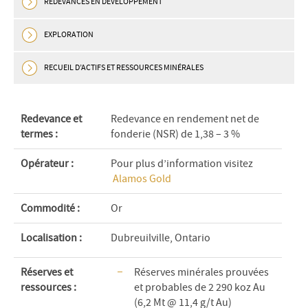
REDEVANCES EN DÉVELOPPEMENT
EXPLORATION
RECUEIL D’ACTIFS ET RESSOURCES MINÉRALES
Redevance et
Redevance en rendement net de
termes :
fonderie (NSR) de 1,38 – 3 %
Opérateur :
Pour plus d’information visitez
Alamos Gold
Commodité :
Or
Localisation :
Dubreuilville, Ontario
Réserves et
Réserves minérales prouvées
r
essources
:
et probables de 2 290 koz Au
(6,2 Mt @ 11,4 g/t Au)