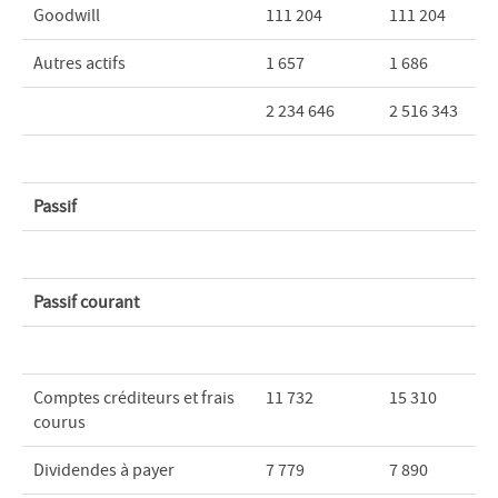
Goodwill
111 204
111 204
Autres actifs
1 657
1 686
2 234 646
2 516 343
Passif
Passif courant
Comptes créditeurs et frais
11 732
15 310
courus
Dividendes à payer
7 779
7 890