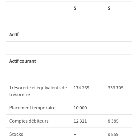
$
$
Actif
Actif courant
Trésorerie et équivalents de
174 265
333 705
trésorerie
Placement temporaire
10 000
–
Comptes débiteurs
12 321
8 385
Stocks
–
9 859