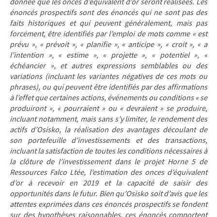
donnée que les onces d’équivalent d’or seront réalisées. Les
énoncés prospectifs sont des énoncés qui ne sont pas des
faits historiques et qui peuvent généralement, mais pas
forcément, être identifiés par l’emploi de mots comme « est
prévu », « prévoit », « planifie », « anticipe », « croit », « a
l’intention », « estime », « projette », « potentiel », «
échéancier », et autres expressions semblables ou des
variations (incluant les variantes négatives de ces mots ou
phrases), ou qui peuvent être identifiés par des affirmations
à l’effet que certaines actions, événements ou conditions « se
produiront », « pourraient » ou « devraient » se produire,
incluant notamment, mais sans s’y limiter, le rendement des
actifs d’Osisko, la réalisation des avantages découlant de
son portefeuille d’investissements et des transactions,
incluant la satisfaction de toutes les conditions nécessaires à
la clôture de l’investissement dans le projet Horne 5 de
Ressources Falco Ltée, l’estimation des onces d’équivalent
d’or à recevoir en 2019 et la capacité de saisir des
opportunités dans le futur. Bien qu’Osisko soit d’avis que les
attentes exprimées dans ces énoncés prospectifs se fondent
sur des hypothèses raisonnables, ces énoncés comportent