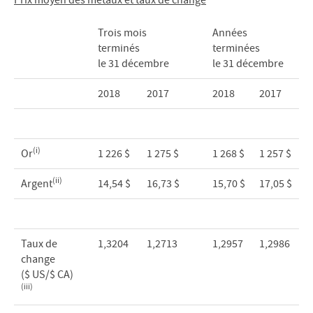
Prix moyen des métaux et taux de change
Trois mois
Années
terminés
terminées
le 31 décembre
le 31 décembre
2018
2017
2018
2017
(i)
Or
1 226 $
1 275 $
1 268 $
1 257 $
(ii)
Argent
14,54 $
16,73 $
15,70 $
17,05 $
Taux de
1,3204
1,2713
1,2957
1,2986
change
($ US/$ CA)
(iii)