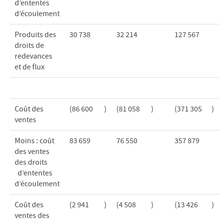
d’ententes
d’écoulement
Produits des
30 738
32 214
127 567
droits de
redevances
et de flux
Coût des
(86 600
)
(81 058
)
(371 305
)
ventes
Moins : coût
83 659
76 550
357 879
des ventes
des droits
d’ententes
d’écoulement
Coût des
(2 941
)
(4 508
)
(13 426
)
ventes des