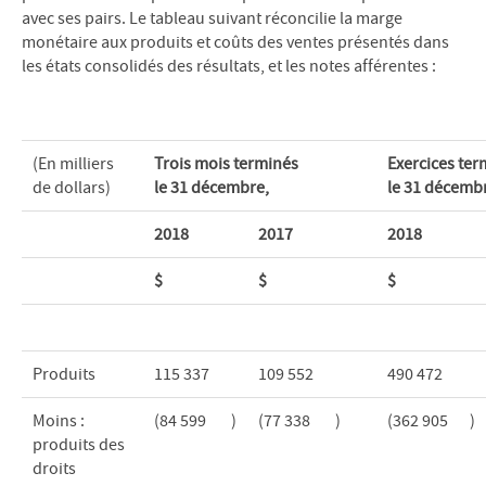
avec ses pairs. Le tableau suivant réconcilie la marge
monétaire aux produits et coûts des ventes présentés dans
les états consolidés des résultats, et les notes afférentes :
(En milliers
Trois mois terminés
Exercices ter
de dollars)
le 31 décembre,
le 31 décemb
2018
2017
2018
$
$
$
Produits
115 337
109 552
490 472
Moins :
(84 599
)
(77 338
)
(362 905
)
produits des
droits