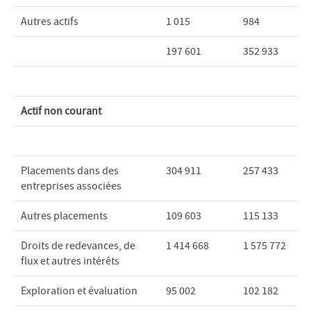
Autres actifs
1 015
984
197 601
352 933
Actif non courant
Placements dans des
304 911
257 433
entreprises associées
Autres placements
109 603
115 133
Droits de redevances, de
1 414 668
1 575 772
flux et autres intérêts
Exploration et évaluation
95 002
102 182