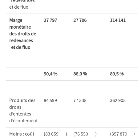
redevances
et de flux
Marge
27
797
27
706
114
141
monétaire
des droits de
redevances
et de flux
90,4
%
86,0
%
89,5
%
Produits des
84 599
77 338
362 905
droits
d’ententes
d’écoulement
Moins : coût
(83 659
)
(76 550
)
(357 879
)