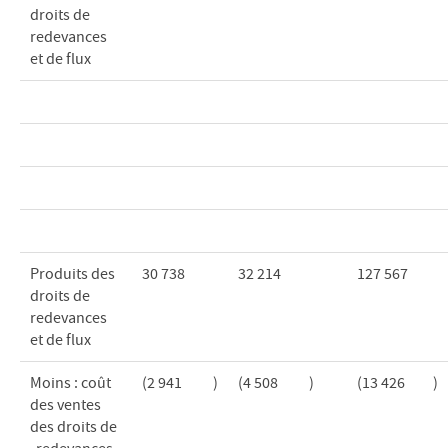
droits de
redevances
et de flux
Produits des
30 738
32 214
127 567
droits de
redevances
et de flux
Moins : coût
(2 941
)
(4 508
)
(13 426
)
des ventes
des droits de