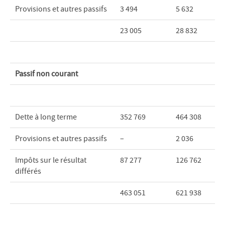
Provisions et autres passifs
3 494
5 632
23 005
28 832
Passif non courant
Dette à long terme
352 769
464 308
Provisions et autres passifs
–
2 036
Impôts sur le résultat
87 277
126 762
différés
463 051
621 938