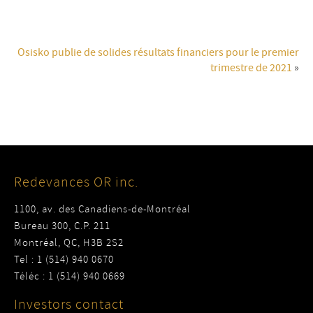
Osisko publie de solides résultats financiers pour le premier
trimestre de 2021
»
Redevances OR inc.
1100, av. des Canadiens-de-Montréal
Bureau 300, C.P. 211
Montréal, QC, H3B 2S2
Tel : 1 (514) 940 0670
Téléc : 1 (514) 940 0669
Investors contact