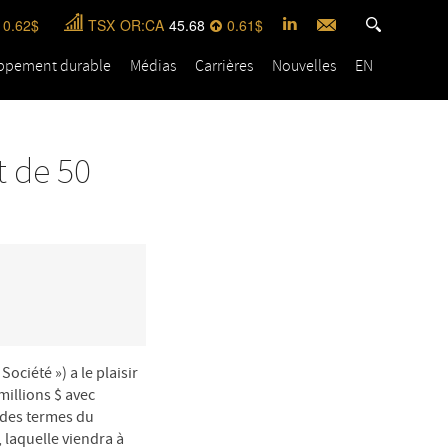
0.62
TSX
OR:CA
45.68
0.61
ppement durable
Médias
Carrières
Nouvelles
EN
t de 50
ociété ») a le plaisir
illions $ avec
 des termes du
 laquelle viendra à