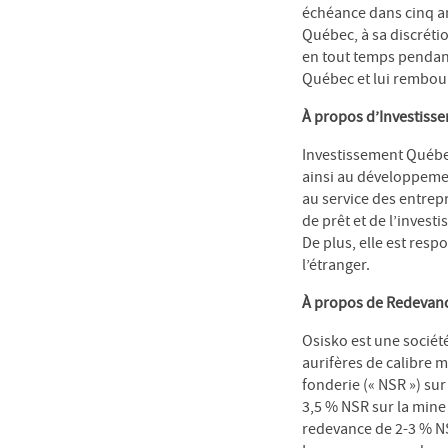
échéance dans cinq an
Québec, à sa discrétio
en tout temps pendant
Québec et lui rembour
À propos d’Investiss
Investissement Québec
ainsi au développemen
au service des entrep
de prêt et de l’invest
De plus, elle est resp
l’étranger.
À propos de Redevanc
Osisko est une sociét
aurifères de calibre 
fonderie (« NSR ») sur
3,5 % NSR sur la mine
redevance de 2-3 % NS