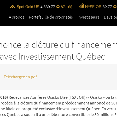
Spot Gold US
4,339.77
87.16
NYSE
OR
32.77
À propos
Portefeuille de propriétés
Investisseurs
Dévelo
nonce la clôture du financemen
$ avec Investissement Québec
Téléchargez en pdf
2016)
Redevances Aurifères Osisko Ltée (TSX : OR) (« Osisko » ou la « S
 procédé à la clôture du financement précédemment annoncé de 50 m
e filiale en propriété exclusive d’Investissement Québec. En vertu
es Québec a souscrit à une débenture convertible de 50 millions $,