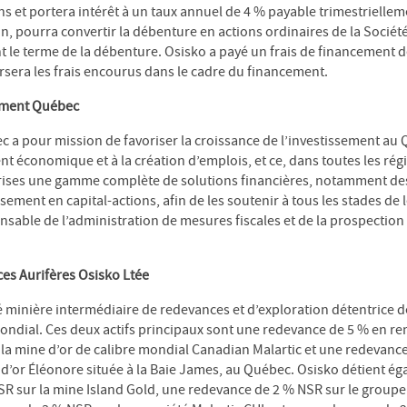
s et portera intérêt à un taux annuel de 4 % payable trimestrielle
n, pourra convertir la débenture en actions ordinaires de la Société
 le terme de la débenture. Osisko a payé un frais de financement 
sera les frais encourus dans le cadre du financement.
ement Québec
 a pour mission de favoriser la croissance de l’investissement au
t économique et à la création d’emplois, et ce, dans toutes les rég
rises une gamme complète de solutions financières, notamment des
issement en capital-actions, afin de les soutenir à tous les stades d
onsable de l’administration de mesures fiscales et de la prospection
es Aurifères Osisko Ltée
é minière intermédiaire de redevances et d’exploration détentrice 
mondial. Ces deux actifs principaux sont une redevance de 5 % en r
 la mine d’or de calibre mondial Canadian Malartic et une redevance
 d’or Éléonore située à la Baie James, au Québec. Osisko détient é
R sur la mine Island Gold, une redevance de 2 % NSR sur le group