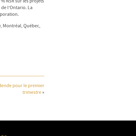
 % NSR sur les projets
de l’Ontario. La
rporation.
0, Montréal, Québec,
dende pour le premier
trimestre
»