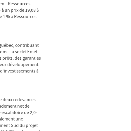
ment. Ressources
 à un prix de 19,08 $
de 1 % à Ressources
 Québec, contribuant
ions. La société met
 prêts, des garanties
e leur développement.
 d’investissements à
de deux redevances
endement net de
 escalatoire de 2,0-
galement une
ement Sud du projet