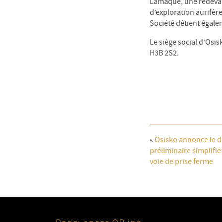
Lamaque, une redevanc
d’exploration aurifèr
Société détient égale
Le siège social d’Osi
H3B 2S2.
«
Osisko annonce le 
préliminaire simplifié
voie de prise ferme