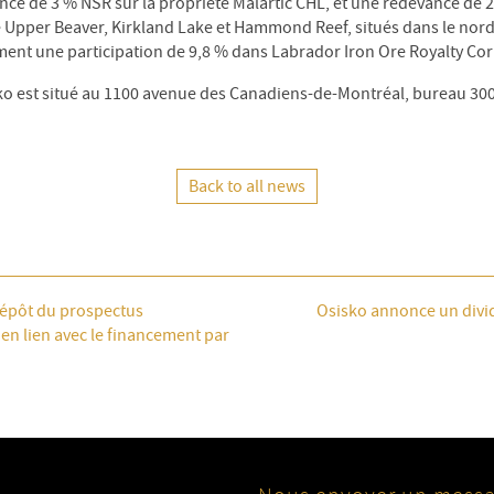
e de 3 % NSR sur la propriété Malartic CHL, et une redevance de 2
e Upper Beaver, Kirkland Lake et Hammond Reef, situés dans le nord 
ment une participation de 9,8 % dans Labrador Iron Ore Royalty Co
sko est situé au 1100 avenue des Canadiens-de-Montréal, bureau 30
Back to all news
dépôt du prospectus
Osisko annonce un divi
 en lien avec le financement par