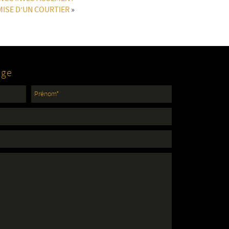
MISE D’UN COURTIER
»
age