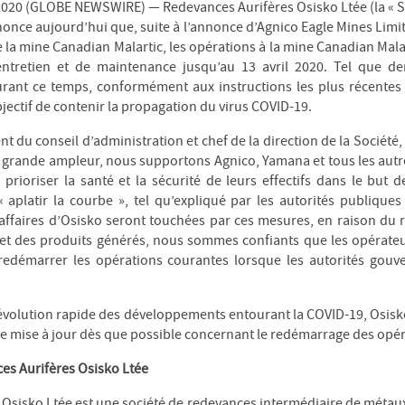
20 (GLOBE NEWSWIRE) — Redevances Aurifères Osisko Ltée (la « Soc
nonce aujourd’hui que, suite à l’annonce d’Agnico Eagle Mines Lim
e la mine Canadian Malartic, les opérations à la mine Canadian Mala
ntretien et de maintenance jusqu’au 13 avril 2020. Tel que
 durant ce temps, conformément aux instructions les plus récent
ectif de contenir la propagation du virus COVID-19.
 du conseil d’administration et chef de la direction de la Société, 
 grande ampleur, nous supportons Agnico, Yamana et tous les autr
 prioriser la santé et la sécurité de leurs effectifs dans le but de
aplatir la courbe », tel qu’expliqué par les autorités publiques 
affaires d’Osisko seront touchées par ces mesures, en raison du 
 et des produits générés, nous sommes confiants que les opérateu
edémarrer les opérations courantes lorsque les autorités gouv
’évolution rapide des développements entourant la COVID-19, Osisko 
ne mise à jour dès que possible concernant le redémarrage des opér
es Aurifères Osisko Ltée
Osisko Ltée est une société de redevances intermédiaire de métaux