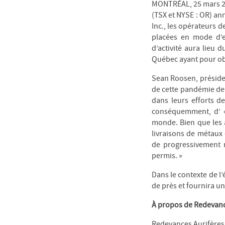
MONTRÉAL, 25 mars 20
(TSX et NYSE : OR) an
Inc., les opérateurs d
placées en mode d’e
d’activité aura lieu
Québec ayant pour obj
Sean Roosen, président
de cette pandémie de
dans leurs efforts de
conséquemment, d’ « 
monde. Bien que les 
livraisons de métaux
de progressivement r
permis. »
Dans le contexte de l
de près et fournira u
À propos de Redevanc
Redevances Aurifères 