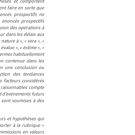
thèses et comportent
nt faire en sorte que
noncés prospectifs ne
énoncés prospectifs
sion des opérations à
our dans les délais aux
nature à », « sera », «
« évalue », « estime », «
 termes habituellement
ion contenue dans les
er une conclusion ou
ection des tendances
es facteurs considérés
 raisonnables compte
rd d’événements futurs
s sont soumises à des
eurs et hypothèses qui
orter à la rubrique «
ommissions en valeurs