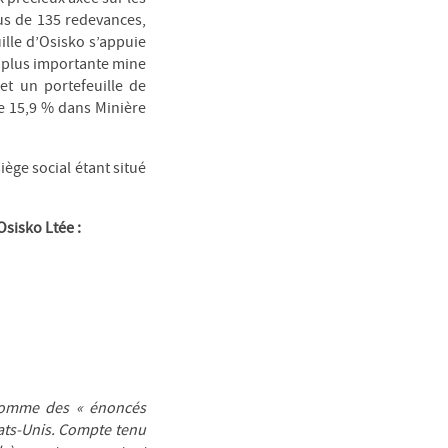
lus de 135 redevances,
ille d’Osisko s’appuie
a plus importante mine
et un portefeuille de
de 15,9 % dans Minière
iège social étant situé
sisko Ltée :
comme des « énoncés
tats-Unis. Compte tenu