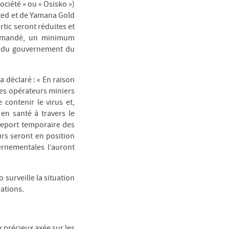
iété » ou « Osisko »)
ited et de Yamana Gold
rtic seront réduites et
 demandé, un minimum
es du gouvernement du
a déclaré : « En raison
es opérateurs miniers
 contenir le virus et,
en santé à travers le
report temporaire des
rs seront en position
ernementales l’auront
surveille la situation
ations.
 précieux axée sur les