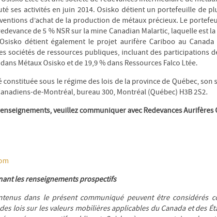
é ses activités en juin 2014. Osisko détient un portefeuille de p
ventions d’achat de la production de métaux précieux. Le portefeu
e redevance de 5 % NSR sur la mine Canadian Malartic, laquelle est l
Osisko détient également le projet aurifère Cariboo au Canada 
es sociétés de ressources publiques, incluant des participations 
% dans Métaux Osisko et de 19,9 % dans Ressources Falco Ltée.
 constituée sous le régime des lois de la province de Québec, son s
Canadiens-de-Montréal, bureau 300, Montréal (Québec) H3B 2S2.
renseignements, veuillez communiquer avec Redevances Aurifères O
com
nant les renseignements prospectifs
ontenus dans le présent communiqué peuvent être considérés 
 des lois sur les valeurs mobilières applicables du Canada et des É