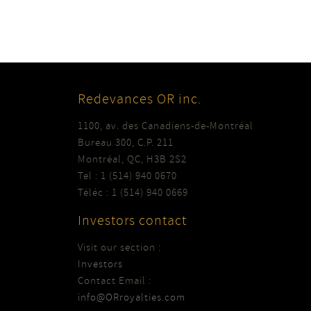
Redevances OR inc.
1100, av. des Canadiens-de-Montréal
Bureau 300, C.P. 211
Montréal, QC, H3B 2S2
Tel : 1 (514) 940 0670
Téléc : 1 (514) 940 0669
Investors contact
Visit our section :
Investors
Contact Email :
info@ORroyalties.com