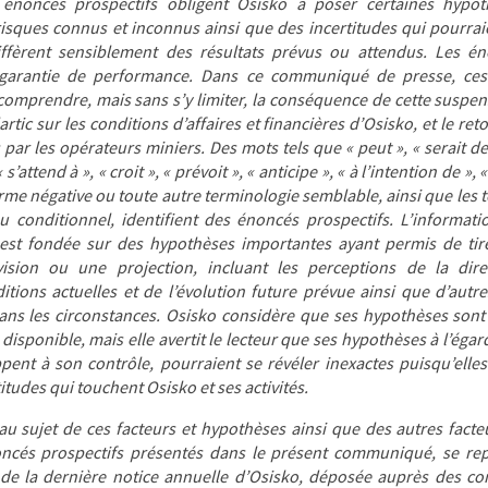
 énoncés prospectifs obligent Osisko à poser certaines hypo
isques connus et inconnus ainsi que des incertitudes qui pourraie
diffèrent sensiblement des résultats prévus ou attendus. Les é
garantie de performance. Dans ce communiqué de presse, ces 
mprendre, mais sans s’y limiter, la conséquence de cette suspen
tic sur les conditions d’affaires et financières d’Osisko, et le ret
ar les opérateurs miniers. Des mots tels que « peut », « serait de 
« s’attend à », « croit », « prévoit », « anticipe », « à l’intention de », 
orme négative ou toute autre terminologie semblable, ainsi que les
 au conditionnel, identifient des énoncés prospectifs. L’informat
 est fondée sur des hypothèses importantes ayant permis de tir
vision ou une projection, incluant les perceptions de la dir
itions actuelles et de l’évolution future prévue ainsi que d’autr
ns les circonstances. Osisko considère que ses hypothèses sont
 disponible, mais elle avertit le lecteur que ses hypothèses à l’éga
pent à son contrôle, pourraient se révéler inexactes puisqu’elle
titudes qui touchent Osisko et ses activités.
au sujet de ces facteurs et hypothèses ainsi que des autres fact
ncés prospectifs présentés dans le présent communiqué, se rep
 de la dernière notice annuelle d’Osisko, déposée auprès des c