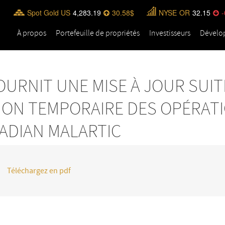
Spot Gold US
4,283.19
30.58
NYSE
OR
32.15
-
À propos
Portefeuille de propriétés
Investisseurs
Dévelo
OURNIT UNE MISE À JOUR SUIT
ON TEMPORAIRE DES OPÉRATI
ADIAN MALARTIC
Téléchargez en pdf