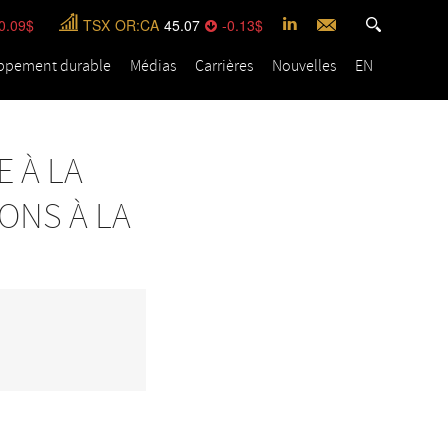
0.09
TSX
OR:CA
45.07
-0.13
ppement durable
Médias
Carrières
Nouvelles
EN
E À LA
ONS À LA