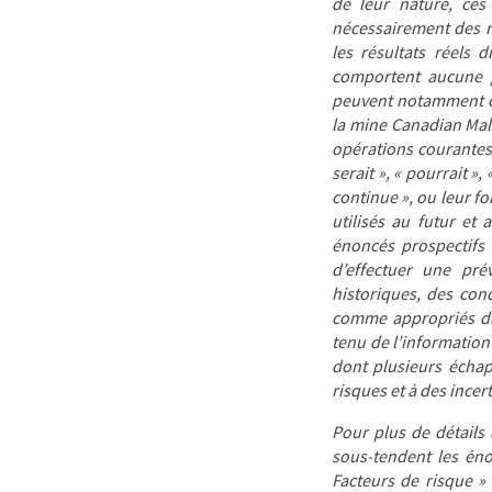
de leur nature, ces
nécessairement des r
les résultats réels 
comportent aucune 
peuvent notamment co
la mine Canadian Malar
opérations courantes p
serait », « pourrait », 
continue », ou leur f
utilisés au futur et
énoncés prospectifs
d’effectuer une pré
historiques, des cond
comme appropriés da
tenu de l’information
dont plusieurs échap
risques et à des incer
Pour plus de détails 
sous-tendent les éno
Facteurs de risque »