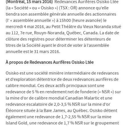
(Montréal, 15 mars 2016)
Redevances Aurifères Osisko Ltée
(la « Société » ou « Osisko ») (TSX : OR) annonce qu’elle
tiendra son assemblée générale annuelle des actionnaires
(l’ « assemblée annuelle ») à 15h00 (heure avancée) le
mercredi 4 mai 2016, au Petit Théâtre du Vieux Noranda situé
au 112, 7e rue, Rouyn-Noranda, Québec, Canada. La date de
clôture des registres pour déterminer les détenteurs de
titres de la Société ayant le droit de voter à l’assemblée
annuelle est le 31 mars 2016.
À propos de Redevances Aurifères Osisko Ltée
Osisko est une société minière intermédiaire de redevances
et d’exploration détentrice de deux redevances aurifères de
calibre mondial. Ces deux actifs principaux sont une
redevance de 5 % en rendement net de fonderie (« NSR ») sur
la mine d’or de calibre mondial Canadian Malartic et une
redevance escalatoire de 2,0-3,5 % NSR sur la mine d’or
Éléonore située à la Baie James, au Québec. Osisko détient
également une redevance de 1,7-2,55 % NSR sur la mine
Island Gold, une redevance de 1,7 % NSR sur le groupement