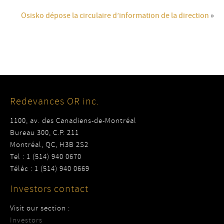
Osisko dépose la circulaire d’information de la direction
»
Redevances OR inc.
1100, av. des Canadiens-de-Montréal
Bureau 300, C.P. 211
Montréal, QC, H3B 2S2
Tel : 1 (514) 940 0670
Téléc : 1 (514) 940 0669
Investors contact
Visit our section :
Investors