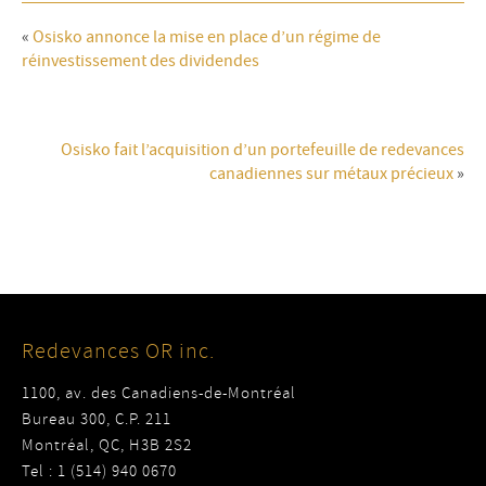
«
Osisko annonce la mise en place d’un régime de
réinvestissement des dividendes
Osisko fait l’acquisition d’un portefeuille de redevances
canadiennes sur métaux précieux
»
Redevances OR inc.
1100, av. des Canadiens-de-Montréal
Bureau 300, C.P. 211
Montréal, QC, H3B 2S2
Tel : 1 (514) 940 0670