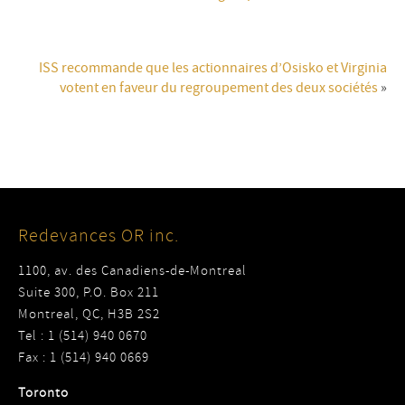
ISS recommande que les actionnaires d’Osisko et Virginia
votent en faveur du regroupement des deux sociétés
»
Redevances OR inc.
1100, av. des Canadiens-de-Montreal
Suite 300, P.O. Box 211
Montreal, QC, H3B 2S2
Tel : 1 (514) 940 0670
Fax : 1 (514) 940 0669
Toronto