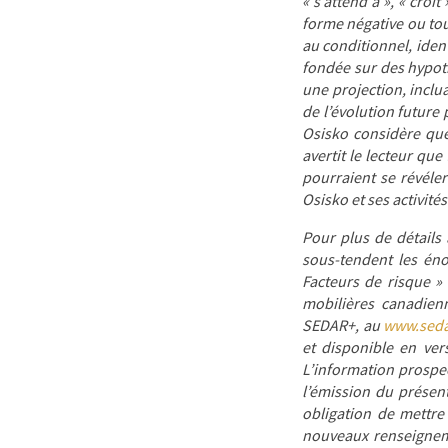
« s’attend à », « croit
forme négative ou tou
au conditionnel, iden
fondée sur des hypot
une projection, inclu
de l’évolution future
Osisko considère que
avertit le lecteur qu
pourraient se révéler
Osisko et ses activités
Pour plus de détails 
sous-tendent les éno
Facteurs de risque »
mobilières canadienn
SEDAR+, au
www.seda
et disponible en ver
L’information prospe
l’émission du présen
obligation de mettre 
nouveaux renseigneme