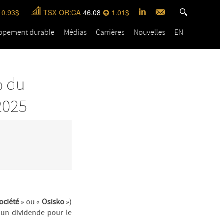
0.93
TSX
OR:CA
46.08
1.01
ppement durable
Médias
Carrières
Nouvelles
EN
% du
2025
ociété
» ou «
Osisko
»)
 un dividende pour le