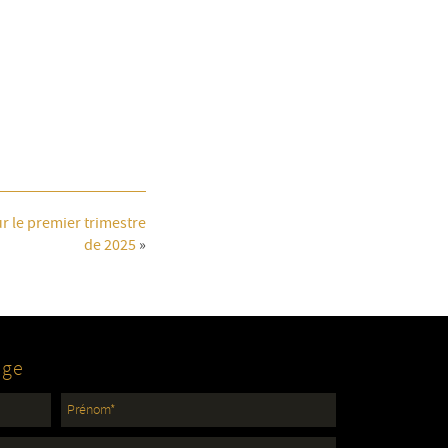
r le premier trimestre
de 2025
»
age