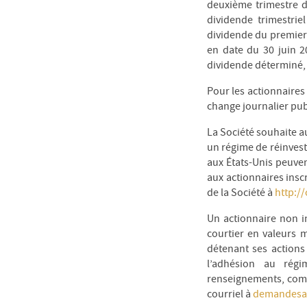
deuxième trimestre 
dividende trimestrie
dividende du premier t
en date du 30 juin 
dividende déterminé, t
Pour les actionnaires
change journalier pub
La Société souhaite au
un régime de réinvest
aux États-Unis peuven
aux actionnaires inscr
de la Société à
http:/
Un actionnaire non i
courtier en valeurs m
détenant ses actions
l’adhésion au rég
renseignements, comm
courriel à
demandesa