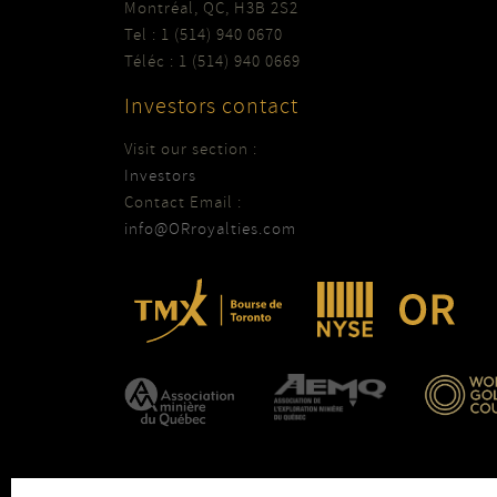
Montréal, QC, H3B 2S2
Tel : 1 (514) 940 0670
Téléc : 1 (514) 940 0669
Investors contact
Visit our section :
Investors
Contact Email :
info@ORroyalties.com