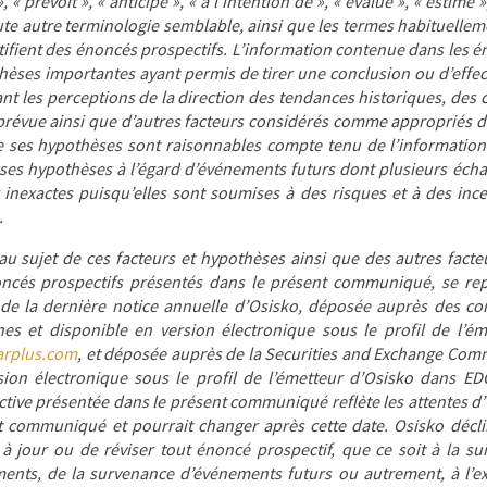
 », « prévoit », « anticipe », « à l’intention de », « évalue », « estime 
te autre terminologie semblable, ainsi que les termes habituellemen
tifient des énoncés prospectifs. L’information contenue dans les é
hèses importantes ayant permis de tirer une conclusion ou d’effec
ant les perceptions de la direction des tendances historiques, des c
 prévue ainsi que d’autres facteurs considérés comme appropriés d
 ses hypothèses sont raisonnables compte tenu de l’information 
e ses hypothèses à l’égard d’événements futurs dont plusieurs éch
 inexactes puisqu’elles sont soumises à des risques et à des inc
.
au sujet de ces facteurs et hypothèses ainsi que des autres fact
ncés prospectifs présentés dans le présent communiqué, se rep
 de la dernière notice annuelle d’Osisko, déposée auprès des c
es et disponible en version électronique sous le profil de l’é
rplus.com
, et déposée auprès de la Securities and Exchange Comm
sion électronique sous le profil de l’émetteur d’Osisko dans E
ctive présentée dans le présent communiqué reflète les attentes 
t communiqué et pourrait changer après cette date. Osisko décli
à jour ou de réviser tout énoncé prospectif, que ce soit à la su
nts, de la survenance d’événements futurs ou autrement, à l’ex