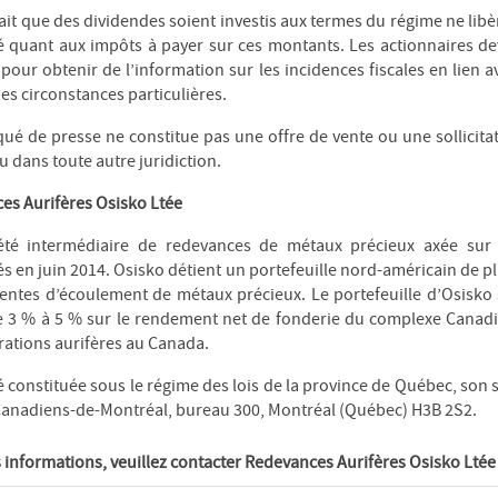
fait que des dividendes soient investis aux termes du régime ne libè
é quant aux impôts à payer sur ces montants. Les actionnaires de
é pour obtenir de l’information sur les incidences fiscales en lien a
s circonstances particulières.
 de presse ne constitue pas une offre de vente ou une sollicitat
ou dans toute autre juridiction.
es Aurifères Osisko Ltée
été intermédiaire de redevances de métaux précieux axée sur
s en juin 2014. Osisko détient un portefeuille nord-américain de p
entes d’écoulement de métaux précieux. Le portefeuille d’Osisko 
e 3 % à 5 % sur le rendement net de fonderie du complexe Canadia
rations aurifères au Canada.
 constituée sous le régime des lois de la province de Québec, son s
Canadiens-de-Montréal, bureau 300, Montréal (Québec) H3B 2S2.
informations, veuillez contacter Redevances Aurifères Osisko Ltée 