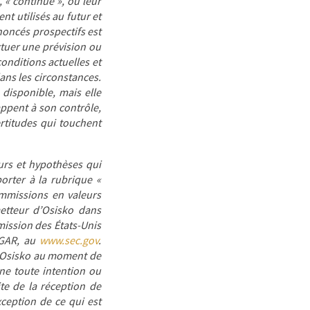
», « continue », ou leur
t utilisés au futur et
noncés prospectifs est
tuer une prévision ou
onditions actuelles et
ans les circonstances.
disponible, mais elle
appent à son contrôle,
ertitudes qui touchent
eurs et hypothèses qui
orter à la rubrique «
ommissions en valeurs
metteur d’Osisko dans
ission des États-Unis
DGAR, au
www.sec.gov
.
d’Osisko au moment de
ne toute intention ou
ite de la réception de
ception de ce qui est