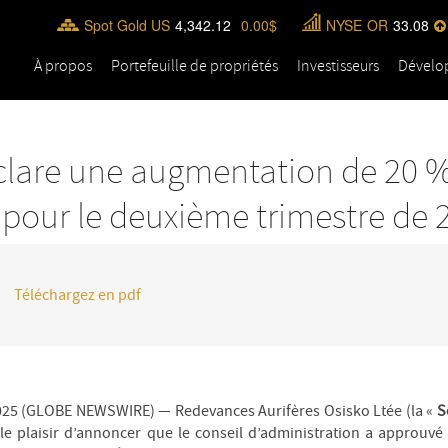
Spot Gold US
4,342.12
0.00
NYSE
OR
33.08
À propos
Portefeuille de propriétés
Investisseurs
Dévelo
clare une augmentation de 20 
 pour le deuxième trimestre de 
Téléchargez en pdf
25 (GLOBE NEWSWIRE) — Redevances Aurifères Osisko Ltée (la «
S
 le plaisir d’annoncer que le conseil d’administration a approuvé