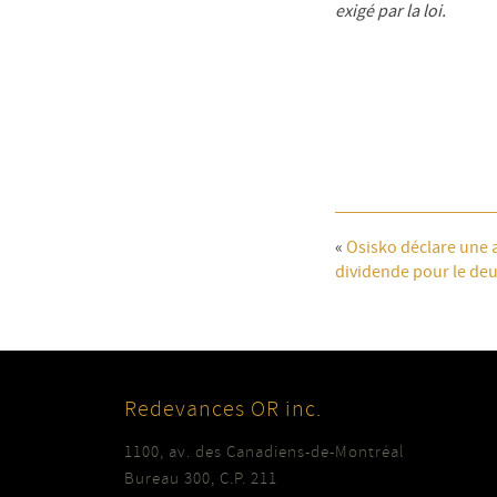
exigé par la loi.
«
Osisko déclare une
dividende pour le de
Redevances OR inc.
1100, av. des Canadiens-de-Montréal
Bureau 300, C.P. 211