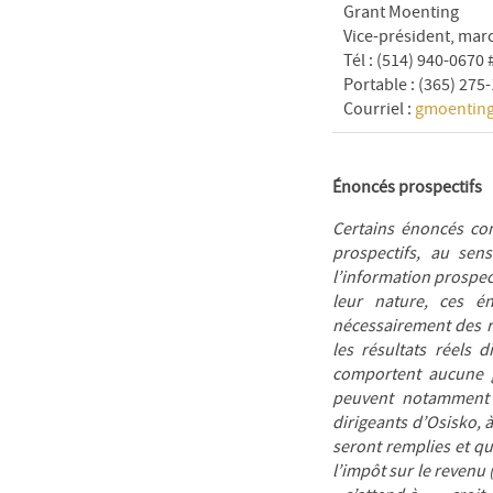
Grant Moenting
Vice-président, mar
Tél : (514) 940-0670
Portable : (365) 275
Courriel :
gmoentin
Énoncés prospectifs
Certains énoncés c
prospectifs, au sen
l’information prospec
leur nature, ces é
nécessairement des r
les résultats réels 
comportent aucune 
peuvent notamment c
dirigeants d’Osisko, 
seront remplies et qu
l’impôt sur le revenu (