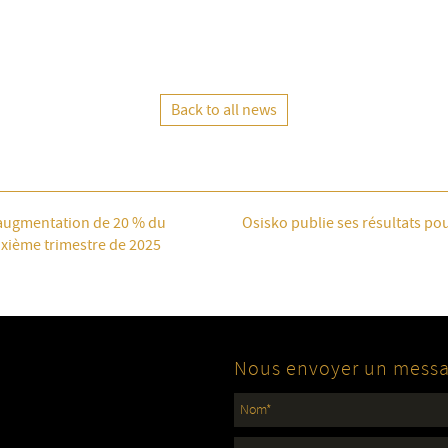
Back to all news
 augmentation de 20 % du
Osisko publie ses résultats pou
uxième trimestre de 2025
Nous envoyer un mess