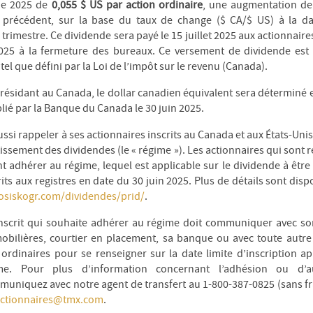
de 2025 de
0,055 $ US par action ordinaire
, une augmentation de
l précédent, sur la base du taux de change ($ CA/$ US) à la d
rimestre. Ce dividende sera payé le 15 juillet 2025 aux actionnaires
2025 à la fermeture des bureaux. Ce versement de dividende es
el que défini par la Loi de l’impôt sur le revenu (Canada).
 résidant au Canada, le dollar canadien équivalent sera déterminé 
lié par la Banque du Canada le 30 juin 2025.
ssi rappeler à ses actionnaires inscrits au Canada et aux États-Unis
issement des dividendes (le « régime »). Les actionnaires qui sont 
t adhérer au régime, lequel est applicable sur le dividende à être p
its aux registres en date du 30 juin 2025. Plus de détails sont disp
/osiskogr.com/dividendes/prid/
.
nscrit qui souhaite adhérer au régime doit communiquer avec son 
obilières, courtier en placement, sa banque ou avec toute autre 
 ordinaires pour se renseigner sur la date limite d’inscription a
ime. Pour plus d’information concernant l’adhésion ou d’
uniquez avec notre agent de transfert au 1-800-387-0825 (sans fr
ctionnaires@tmx.com
.