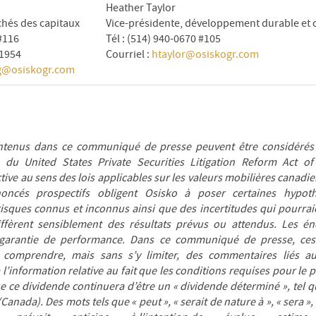
Heather Taylor
chés des capitaux
Vice-présidente, développement durable et
 #116
Tél : (514) 940-0670 #105
-1954
Courriel :
htaylor@osiskogr.com
g@osiskogr.com
ontenus dans ce communiqué de presse peuvent être considéré
s du United States Private Securities Litigation Reform Act 
tive au sens des lois applicables sur les valeurs mobilières canad
noncés prospectifs obligent Osisko à poser certaines hypot
isques connus et inconnus ainsi que des incertitudes qui pourraie
diffèrent sensiblement des résultats prévus ou attendus. Les é
garantie de performance. Dans ce communiqué de presse, ces 
omprendre, mais sans s’y limiter, des commentaires liés au
à l’information relative au fait que les conditions requises pour le
e ce dividende continuera d’être un « dividende déterminé », tel qu
Canada). Des mots tels que « peut », « serait de nature à », « sera », «