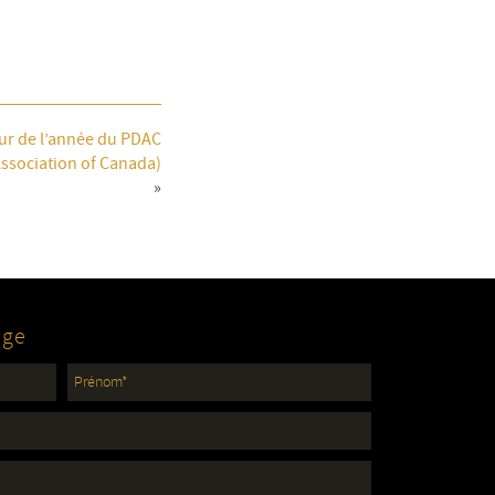
eur de l’année du PDAC
ssociation of Canada)
»
age