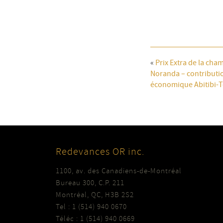
«
Prix Extra de la ch
Noranda – contribut
économique Abitibi-
Redevances OR inc.
1100, av. des Canadiens-de-Montréal
Bureau 300, C.P. 211
Montréal, QC, H3B 2S2
Tel : 1 (514) 940 0670
Téléc : 1 (514) 940 0669