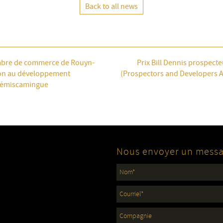
Back to all news
ambre de commerce de Rouyn-
Prix Bill Dennis prospect
ion au développement
(Prospectors and Developers A
Témiscamingue
Nous envoyer un mess