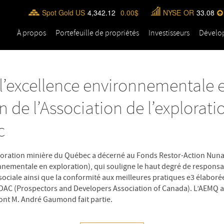
Spot Gold US
4,342.12
0.00
NYSE
OR
33.08
À propos
Portefeuille de propriétés
Investisseurs
Dévelo
 l’excellence environnementale 
n de l’Association de l’explorat
c
ploration minière du Québec a décerné au Fonds Restor-Action Nunavi
nnementale en exploration), qui souligne le haut degré de responsa
ociale ainsi que la conformité aux meilleures pratiques e3 élaborée
PDAC (Prospectors and Developers Association of Canada). L’AEMQ a
ont M. André Gaumond fait partie.