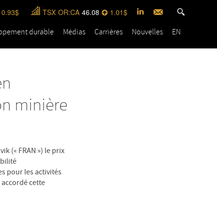
0.93
TSX
OR:CA
46.08
1.01
ppement durable
Médias
Carrières
Nouvelles
EN
en
ion minière
k (« FRAN ») le prix
bilité
s pour les activités
 accordé cette