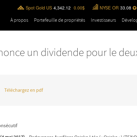
Spot Gold US
4,342.12
0.00
NYSE
OR
33.08
À propos
Portefeuille de propriétés
Investisseurs
Dévelo
nonce un dividende pour le de
Téléchargez en pdf
nsécutif