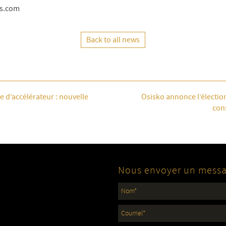
es.com
Back to all news
 d’accélérateur : nouvelle
Osisko annonce l’électi
con
Nous envoyer un mess