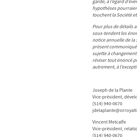
garde, à l’égard d’évé
hypothèses pourraient 
touchent la Société et 
Pour plus de détails a
sous-tendent les énon
notice annuelle de la
présent communiqué r
sujette à changement a
réviser tout énoncé pr
autrement, à l’exceptio
Joseph de la Plante
Vice-président, déve
(514) 940-0670
jdelaplante@orroyalt
Vincent Metcalfe
Vice-président, relati
(514) 940-0670