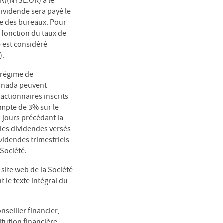
R)(NYSE:OR) a le
dividende sera payé le
ure des bureaux. Pour
n fonction du taux de
 est considéré
).
n régime de
Canada peuvent
 actionnaires inscrits
ompte de 3% sur le
 jours précédant la
 les dividendes versés
ividendes trimestriels
 Société.
site web de la Société
t le texte intégral du
seiller financier,
itution financière