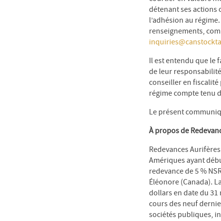
détenant ses actions 
l’adhésion au régime
renseignements, commu
inquiries@canstockt
Il est entendu que le 
de leur responsabilit
conseiller en fiscalité
régime compte tenu de
Le présent communiqué
À propos de Redevanc
Redevances Aurifères 
Amériques ayant début
redevance de 5 % NSR 
Éléonore (Canada). La 
dollars en date du 31 
cours des neuf dernie
sociétés publiques, i