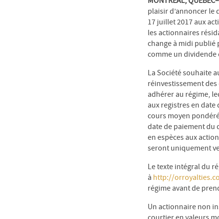
MONTRÉAL, QUÉBEC–(4
plaisir d’annoncer le
17 juillet 2017 aux ac
les actionnaires résid
change à midi publié 
comme un dividende dé
La Société souhaite a
réinvestissement des 
adhérer au régime, leq
aux registres en date
cours moyen pondéré d
date de paiement du di
en espèces aux actionn
seront uniquement vers
Le texte intégral du 
à
http://orroyalties.
régime avant de prend
Un actionnaire non in
courtier en valeurs mo