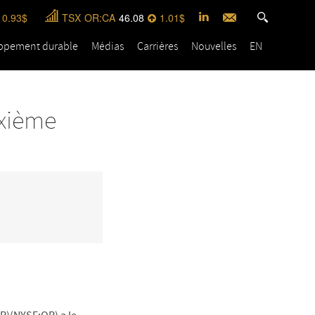
0.93
TSX
OR:CA
46.08
1.01
ppement durable
Médias
Carrières
Nouvelles
EN
uxième