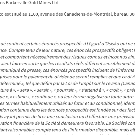
ans Barkerville Gold Mines Ltd.
sko est situé au 1100, avenue des Canadiens-de-Montréal, bureau 3
é contient certains énoncés prospectifs à l’égard d’Osisko qui n
ce. Compte tenu de leur nature, ces énoncés prospectifs obligent la
 et comportent nécessairement des risques connus et inconnus ain
aient faire en sorte que les résultats réels diffèrent sensiblement 
muniqué de presse, ces énoncés prospectifs incluent de l’informati
quises pour le paiement du dividende seront remplies et que ce di
déterminé », tel que défini par la Loi de l’impôt sur le revenu (Cana
ure à », « sera », « serait », « pourrait », « s’attend à », « croit », « prév
alue », « estime », « continue », ou leur forme négative ou toute autr
es termes habituellement utilisés au futur et au conditionnel, iden
ation contenue dans les énoncés prospectifs est fondée sur des fac
 ayant permis de tirer une conclusion ou d’effectuer une prévision
ation financière de la Société demeurera favorable. La Société cons
t raisonnables compte tenu de l’information disponible, mais elle