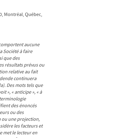
00, Montréal, Québec,
e comportent aucune
 Société à faire
si que des
des résultats prévus ou
on relative au fait
vidende continuera
da). Des mots tels que
oit », « anticipe », « à
e terminologie
tifient des énoncés
teurs ou des
 ou une projection,
idère les facteurs et
 met le lecteur en