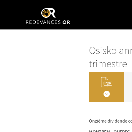
Osisko an
trimestre
Onzième dividende co