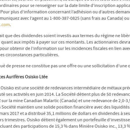
ordinaires pour se renseigner sur la date limite d’inscription appli
. Pour plus d’information concernant l’adhésion ou d’autres deman
niquez avec l’agent au 1-800-387-0825 (sans frais au Canada) ou 
a.com
.
fait que des dividendes soient investis aux termes du régime ne libèr
é quant aux impôts à payer sur ces montants. Les actionnaires devra
 pour obtenir de l’information sur les incidences fiscales en lien ave
s circonstances particulières.
 de presse ne constitue pas une offre ou une sollicitation d’une off
es Aurifères Osisko Ltée
Osisko est une société de redevances intermédiaire de métaux préc
é ses activités en juin 2014. La Société détient plus de 50 redevanc
sur la mine Canadian Malartic (Canada) et une redevance de 2,0-3,
Société maintien une solide position financière avec des liquidités
mars 2017 et a distribué 35,1 millions de dollars en dividendes à se
rs trimestres. Osisko détient également un portefeuille d’investis
ncluant des participations de 15,3 % dans Minière Osisko inc., 13,3