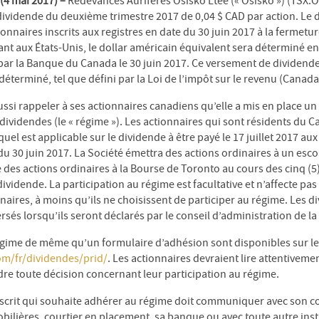
 mai 2017) –
Redevances Aurifères Osisko Ltée (« Osisko ») (TSX:O
 dividende du deuxième trimestre 2017 de 0,04 $ CAD par action. Le 
tionnaires inscrits aux registres en date du 30 juin 2017 à la fermet
ant aux États-Unis, le dollar américain équivalent sera déterminé e
par la Banque du Canada le 30 juin 2017. Ce versement de dividende
terminé, tel que défini par la Loi de l’impôt sur le revenu (Canada
ussi rappeler à ses actionnaires canadiens qu’elle a mis en place u
dividendes (le « régime »). Les actionnaires qui sont résidents du 
uel est applicable sur le dividende à être payé le 17 juillet 2017 aux
 du 30 juin 2017. La Société émettra des actions ordinaires à un esc
es actions ordinaires à la Bourse de Toronto au cours des cinq (5)
vidende. La participation au régime est facultative et n’affecte pas
aires, à moins qu’ils ne choisissent de participer au régime. Les d
és lorsqu’ils seront déclarés par le conseil d’administration de la
régime de même qu’un formulaire d’adhésion sont disponibles sur le 
com/fr/dividendes/prid/
. Les actionnaires devraient lire attentivemen
re toute décision concernant leur participation au régime.
scrit qui souhaite adhérer au régime doit communiquer avec son con
bilières, courtier en placement, sa banque ou avec toute autre inst