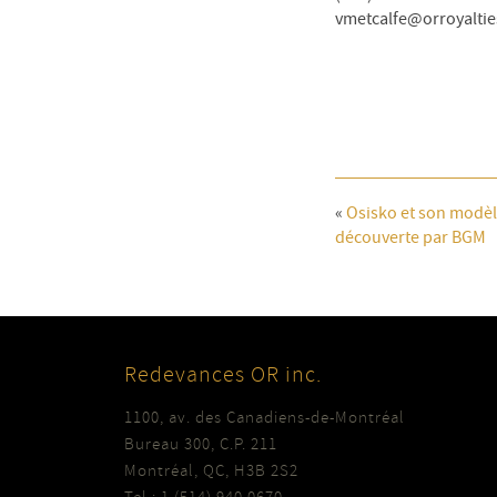
vmetcalfe@orroyalti
«
Osisko et son modèle
découverte par BGM
Redevances OR inc.
1100, av. des Canadiens-de-Montréal
Bureau 300, C.P. 211
Montréal, QC, H3B 2S2