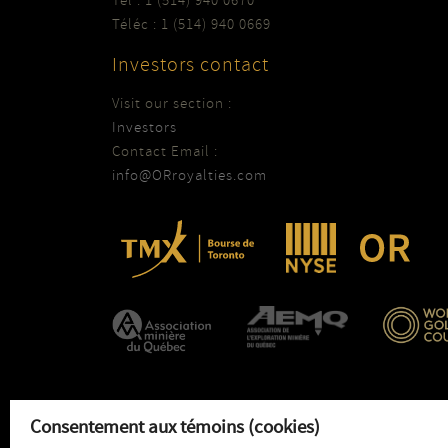
Tel : 1 (514) 940 0670
Téléc : 1 (514) 940 0669
Investors contact
Visit our section :
Investors
Contact Email :
info@ORroyalties.com
Consentement aux témoins (cookies)