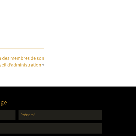
on des membres de son
seil d’administration
»
age