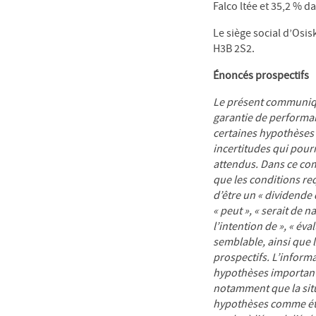
Falco ltée et 35,2 % d
Le siège social d’Osi
H3B 2S2.
Énoncés prospectifs
Le présent communiqu
garantie de performan
certaines hypothèses
incertitudes qui pourr
attendus. Dans ce com
que les
conditions re
d’être un « dividende 
« peut », « serait de nat
l’intention de », « év
semblable, ainsi que l
prospectifs. L’inform
hypothèses importants
notamment que la situ
hypothèses comme étan