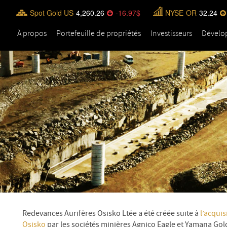
Spot Gold US
4,260.26
-16.97
NYSE
OR
32.24
À propos
Portefeuille de propriétés
Investisseurs
Dévelo
Redevances Aurifères Osisko Ltée a été créée suite à
l’acquis
Osisko
par les sociétés minières Agnico Eagle et Yamana Gol