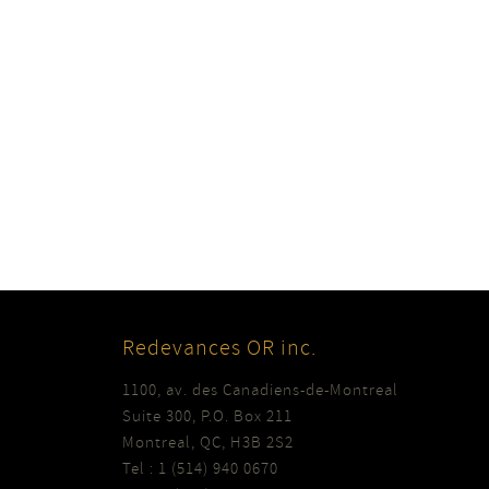
Redevances OR inc.
1100, av. des Canadiens-de-Montreal
Suite 300, P.O. Box 211
Montreal, QC, H3B 2S2
Tel : 1 (514) 940 0670