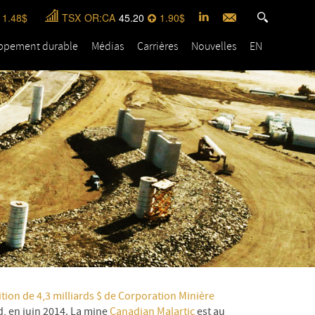
1.48
TSX
OR:CA
45.20
1.90
ppement durable
Médias
Carrières
Nouvelles
EN
ition de 4,3 milliards $ de Corporation Minière
d, en juin 2014. La mine
Canadian Malartic
est au