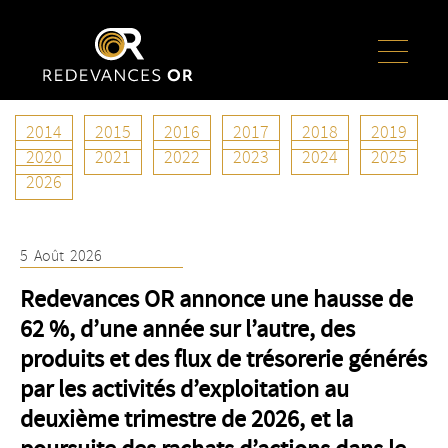
2014
2015
2016
2017
2018
2019
Auteur/autrice :
osiskostaff
2020
2021
2022
2023
2024
2025
2026
5
Août
2026
Redevances OR annonce une hausse de
62 %, d’une année sur l’autre, des
produits et des flux de trésorerie générés
par les activités d’exploitation au
deuxième trimestre de 2026, et la