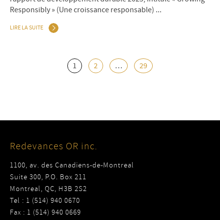
Responsibly » (Une croissance responsable) ...
LIRE LA SUITE
1
2
…
29
Redevances OR inc.
1100, av. des Canadiens-de-Montreal
Suite 300, P.O. Box 211
Montreal, QC, H3B 2S2
Tel : 1 (514) 940 0670
Fax : 1 (514) 940 0669