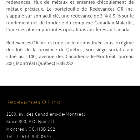
redevances, flux de métaux et ententes d’écoulement de
métaux précieux. Le portefeuille de Redevances OR inc.
s’appuie sur son actif clé, une redevance de 3 % à 5 % sur le
rendement net de fonderie du complexe Canadian Malartic,
l’une des plus importantes opérations aurifères au Canada.
Redevances OR inc. est une société constituée sous le régime
des lois de la province de Québec, son siège social étant
situé au 1100, avenue des Canadiens-de-Montréal, bureau
300, Montréal (Québec) H3B 2S2.
Redevances OR inc.
1100, av. des Canadiens-de-Montreal
Suite 300, P.O. Box 211
Montreal, QC, H3B 2S2
Tel : 1 (514) 940 0670