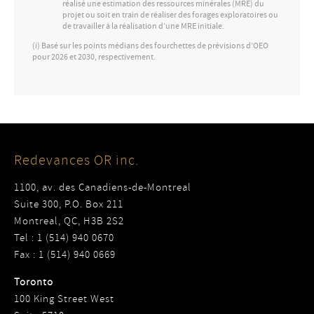
réalisé une estimation des ressources minérales (MRE) du
projet ou soit en train de réaliser des forages exploratoires ou
de travailler à la réalisation d’une MRE initiale.
(i) Basé sur les points médians des fourchettes de prévisions d’OEO
pour 2026 et 2030, respectivement.
Redevances OR inc.
1100, av. des Canadiens-de-Montreal
Suite 300, P.O. Box 211
Montreal, QC, H3B 2S2
Tel : 1 (514) 940 0670
Fax : 1 (514) 940 0669
Toronto
100 King Street West