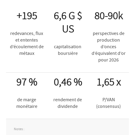
+195
6,6 G $
80-90k
US
redevances, flux
perspectives de
et ententes
production
d’écoulement de
capitalisation
d’onces
métaux
boursière
d’équivalent d’or
pour 2026
97 %
0,46 %
1,65 x
de marge
rendement de
P/VAN
monétaire
dividende
(consensus)
Notes :