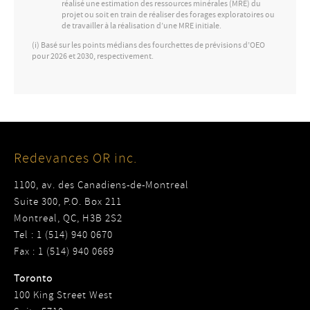
réalisé une estimation des ressources minérales (MRE) du
projet ou soit en train de réaliser des forages exploratoires ou
de travailler à la réalisation d’une MRE initiale.
(i) Basé sur les points médians des fourchettes de prévisions d’OEO
pour 2026 et 2030, respectivement.
Redevances OR inc.
1100, av. des Canadiens-de-Montreal
Suite 300, P.O. Box 211
Montreal, QC, H3B 2S2
Tel : 1 (514) 940 0670
Fax : 1 (514) 940 0669
Toronto
100 King Street West