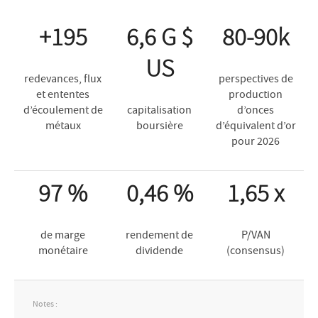
+195
6,6 G $
80-90k
US
redevances, flux
perspectives de
et ententes
production
d’écoulement de
capitalisation
d’onces
métaux
boursière
d’équivalent d’or
pour 2026
97 %
0,46 %
1,65 x
de marge
rendement de
P/VAN
monétaire
dividende
(consensus)
Notes :