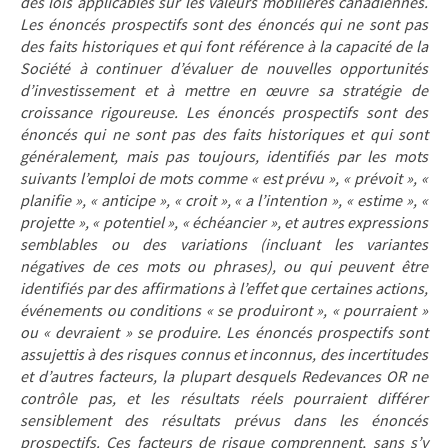
des lois applicables sur les valeurs mobilières canadiennes.
Les énoncés prospectifs sont des énoncés qui ne sont pas
des faits historiques et qui font référence à la capacité de la
Société à continuer d’évaluer de nouvelles opportunités
d’investissement et à mettre en œuvre sa stratégie de
croissance rigoureuse. Les énoncés prospectifs sont des
énoncés qui ne sont pas des faits historiques et qui sont
généralement, mais pas toujours, identifiés par les mots
suivants l’emploi de mots comme « est prévu », « prévoit », «
planifie », « anticipe », « croit », « a l’intention », « estime », «
projette », « potentiel », « échéancier », et autres expressions
semblables ou des variations (incluant les variantes
négatives de ces mots ou phrases), ou qui peuvent être
identifiés par des affirmations à l’effet que certaines actions,
événements ou conditions « se produiront », « pourraient »
ou « devraient » se produire. Les énoncés prospectifs sont
assujettis à des risques connus et inconnus, des incertitudes
et d’autres facteurs, la plupart desquels Redevances OR ne
contrôle pas, et les résultats réels pourraient différer
sensiblement des résultats prévus dans les énoncés
prospectifs. Ces facteurs de risque comprennent, sans s’y