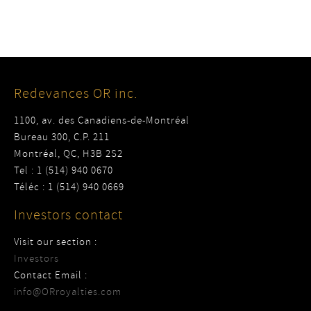
Redevances OR inc.
1100, av. des Canadiens-de-Montréal
Bureau 300, C.P. 211
Montréal, QC, H3B 2S2
Tel : 1 (514) 940 0670
Téléc : 1 (514) 940 0669
Investors contact
Visit our section :
Investors
Contact Email :
info@ORroyalties.com