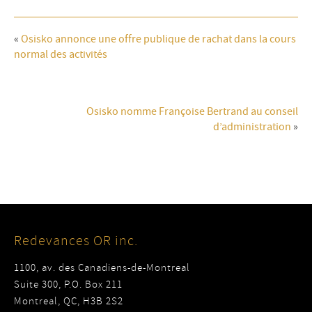
«
Osisko annonce une offre publique de rachat dans la cours
normal des activités
Osisko nomme Françoise Bertrand au conseil
d’administration
»
Redevances OR inc.
1100, av. des Canadiens-de-Montreal
Suite 300, P.O. Box 211
Montreal, QC, H3B 2S2