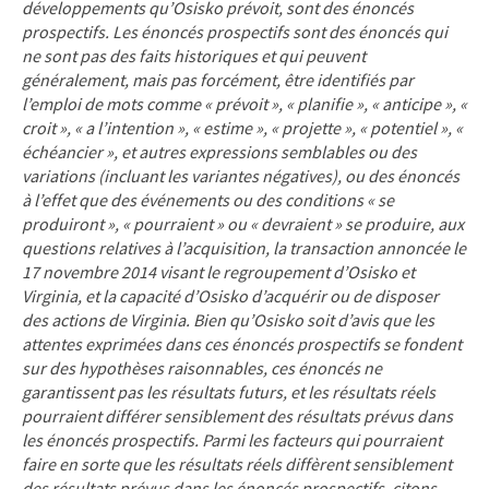
développements qu’Osisko prévoit, sont des énoncés
prospectifs. Les énoncés prospectifs sont des énoncés qui
ne sont pas des faits historiques et qui peuvent
généralement, mais pas forcément, être identifiés par
l’emploi de mots comme « prévoit », « planifie », « anticipe », «
croit », « a l’intention », « estime », « projette », « potentiel », «
échéancier », et autres expressions semblables ou des
variations (incluant les variantes négatives), ou des énoncés
à l’effet que des événements ou des conditions « se
produiront », « pourraient » ou « devraient » se produire, aux
questions relatives à l’acquisition, la transaction annoncée le
17 novembre 2014 visant le regroupement d’Osisko et
Virginia, et la capacité d’Osisko d’acquérir ou de disposer
des actions de Virginia. Bien qu’Osisko soit d’avis que les
attentes exprimées dans ces énoncés prospectifs se fondent
sur des hypothèses raisonnables, ces énoncés ne
garantissent pas les résultats futurs, et les résultats réels
pourraient différer sensiblement des résultats prévus dans
les énoncés prospectifs. Parmi les facteurs qui pourraient
faire en sorte que les résultats réels diffèrent sensiblement
des résultats prévus dans les énoncés prospectifs, citons