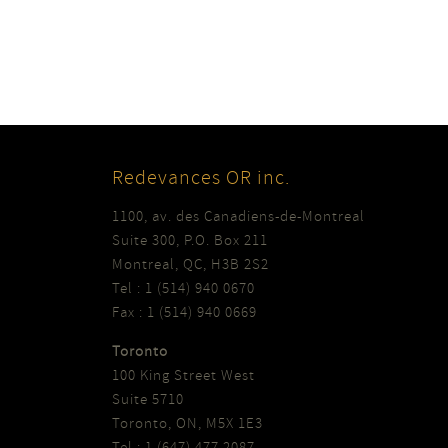
Redevances OR inc.
1100, av. des Canadiens-de-Montreal
Suite 300, P.O. Box 211
Montreal, QC, H3B 2S2
Tel : 1 (514) 940 0670
Fax : 1 (514) 940 0669
Toronto
100 King Street West
Suite 5710
Toronto, ON, M5X 1E3
Tel : 1 (647) 477 2087