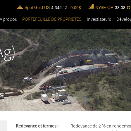
Spot Gold US
4,342.12
0.00
NYSE
OR
33.08
À propos
PORTEFEUILLE DE PROPRIÉTÉS
Investisseurs
Dévelo
Ag)
Redevance et termes :
Redevance de 2 % en rendement