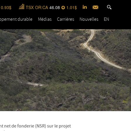
0.93
TSX
OR:CA
46.08
1.01
ppement durable
Médias
Carrières
Nouvelles
EN
 net de fonderie (NSR) sur le projet