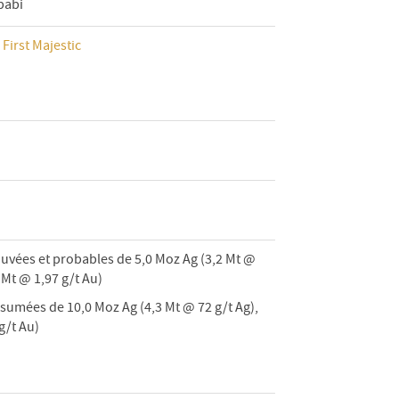
babi
z
First Majestic
uvées et probables de 5,0 Moz Ag (3,2 Mt @
 Mt @ 1,97 g/t Au)
umées de 10,0 Moz Ag (4,3 Mt @ 72 g/t Ag),
g/t Au)