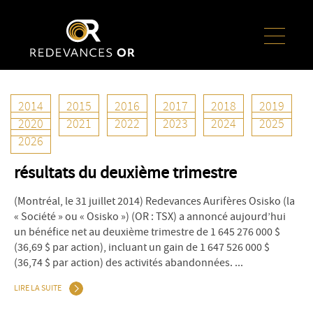
2014
2015
2016
2017
2018
2019
31
2014
Juil
2020
2021
2022
2023
2024
2025
2026
Redevances Aurifères Osisko publie ses
résultats du deuxième trimestre
(Montréal, le 31 juillet 2014) Redevances Aurifères Osisko (la
« Société » ou « Osisko ») (OR : TSX) a annoncé aujourd’hui
un bénéfice net au deuxième trimestre de 1 645 276 000 $
(36,69 $ par action), incluant un gain de 1 647 526 000 $
(36,74 $ par action) des activités abandonnées. ...
LIRE LA SUITE