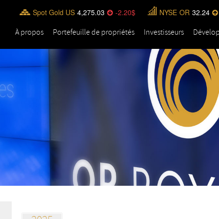
Spot Gold US
4,275.03
-2.20
NYSE
OR
32.24
À propos
Portefeuille de propriétés
Investisseurs
Dévelo