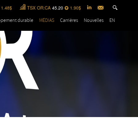
1.48
TSX
OR:CA
45.20
1.90
ppement durable
MÉDIAS
Carrières
Nouvelles
EN