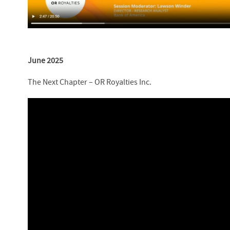
June 2025
The Next Chapter – OR Royal
t
ies Inc.