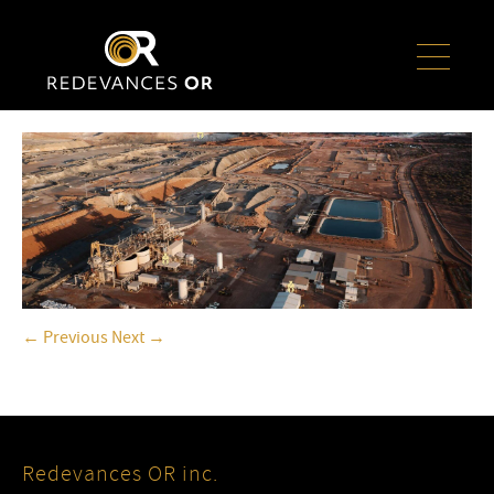
← Previous
Next →
Redevances OR inc.