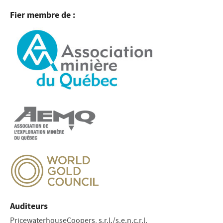
Fier membre de :
Auditeurs
PricewaterhouseCoopers, s.r.l./s.e.n.c.r.l.