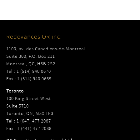
Redevances OR inc.
1100, av. des Canadiens-de-Montreal
Suite 300, P.O. Box 211
Montreal, QC, H3B 2S2
Tel : 1 (514) 940 0670
Fax : 1 (514) 940 0669
Toronto
100 King Street West
Suite 5710
Toronto, ON, M5X 1E3
Tel : 1 (647) 477 2087
Fax : 1 (441) 477 2088