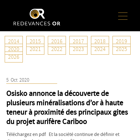
2014
2015
2016
2017
2018
2019
Année :
2020
2020
2021
2022
2023
2024
2025
2026
5
Oct
2020
Osisko annonce la découverte de
plusieurs minéralisations d’or à haute
teneur à proximité des principaux gites
du projet aurifère Cariboo
Téléchargez en pdf Et la société continue de définir et